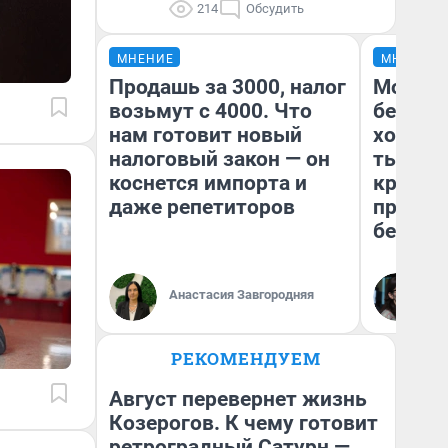
214
Обсудить
МНЕНИЕ
МНЕНИЕ
Продашь за 3000, налог
Мой ба
возьмут с 4000. Что
береже
нам готовит новый
хотела 
налоговый закон — он
тысяч,
коснется импорта и
кредит,
даже репетиторов
приеха
безопа
Кс
Анастасия Завгородняя
Ав
РЕКОМЕНДУЕМ
Август перевернет жизнь
Козерогов. К чему готовит
ретроградный Сатурн —