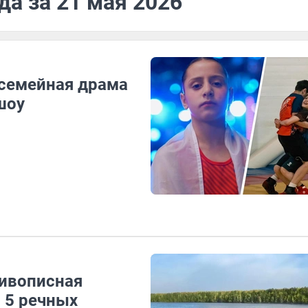
да за 21 мая 2026
 семейная драма
шоу
живописная
 5 речных