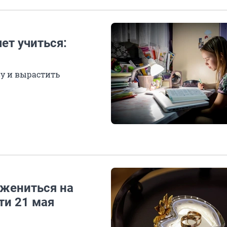
чет учиться:
ву и вырастить
 жениться на
ти 21 мая