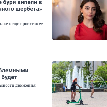
е бури кипели в
нного шербета»
каких еще проектах ее
роблемными
 будет
пасности движения