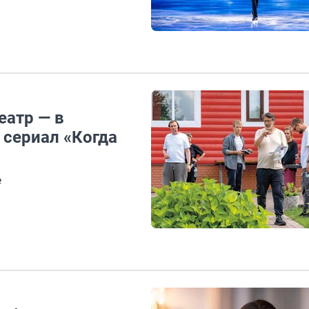
еатр — в
 сериал «Когда
е