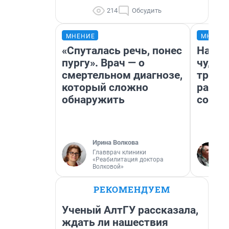
214
Обсудить
МНЕНИЕ
МНЕНИ
«Спуталась речь, понес
Насле
пургу». Врач — о
чудом
смертельном диагнозе,
транс
который сложно
разне
обнаружить
совет
Ирина Волкова
Главврач клиники
«Реабилитация доктора
Волковой»
РЕКОМЕНДУЕМ
Ученый АлтГУ рассказала,
ждать ли нашествия