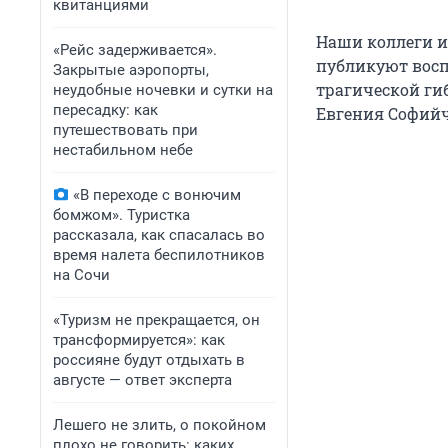
квитанциями
Наши коллеги 
«Рейс задерживается».
публикуют восп
Закрытые аэропорты,
трагической ги
неудобные ночевки и сутки на
пересадку: как
Евгения Софийч
путешествовать при
нестабильном небе
«В переходе с вонючим
бомжом». Туристка
рассказала, как спасалась во
время налета беспилотников
на Сочи
«Туризм не прекращается, он
трансформируется»: как
россияне будут отдыхать в
августе — ответ эксперта
Лешего не злить, о покойном
плохо не говорить: каких