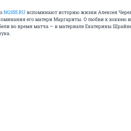
из
NGS55.RU
вспоминают историю жизни Алексея Чере
оминания его матери Маргариты. О любви к хоккею и
бели во время матча — в материале Екатерины Шрайн
ука.