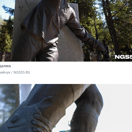
далека
ийчук / NGS55.RU