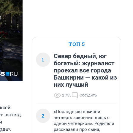
ТОП 5
Север бедный, юг
1
богатый: журналист
проехал все города
Башкирии — какой из
них лучший
2 755
Обсудить
ксей
«Последнюю в жизни
т взгляд.
2
четверть закончил лишь с
и
одной четверкой». Родители
рда».
рассказали про сына,