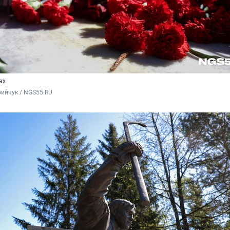
ах
ийчук / NGS55.RU