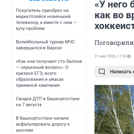
«У него 
Покупатель приобрел на
как во в
маркетплейсе новенький
телевизор, а вместе с ним —
хоккеис
кучу проблем
Поговорили
Волейбольный турнир МЧС
завершился в Бирске
21 мая 2026, 17:30
«Как они получают сто баллов
— серьезный вопрос». О
Написать
кризисе ЕГЭ, всего
образования и ужасах
приемной кампании
Сводка ДТП в Башкортостане
на 7 августа
В Башкортостане начали
асфальтировать дорогу к
школам