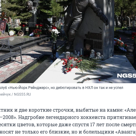
луб «Нью-Йорк Рейнджерс», но дебютировать в НХЛ он так и не успел
ийчук / NGS55.RU
ник и две короткие строчки, выбитые на камне: «Але
–2008». Надгробие легендарного хоккеиста притягивае
есятки цветов, которые даже спустя 17 лет после смерт
осят не только его близкие, но и болельщики «Аванга