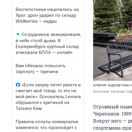
Беспилотники нацелились на
Урал: дрон ударил по складу
Wildberries — кадры
Сотрудников эвакуировали,
в небе столб дыма. В
Екатеринбурге крупный склад
атаковали БПЛА — онлайн
Вам обязаны повысить
зарплату — причина
«Если сверху летит ракета и
Алексея задрафтовал к
сжигает мой товар, то это не
Источник: 
Евгений Соф
мой риск». Основатель Levrana
обрушился с критикой на
Огромный памят
Татьяну Ким
Черепанов. 1989
Вокруг него — д
Правила оплаты коммуналки
спортсмена прин
изменятся: что произойдет с