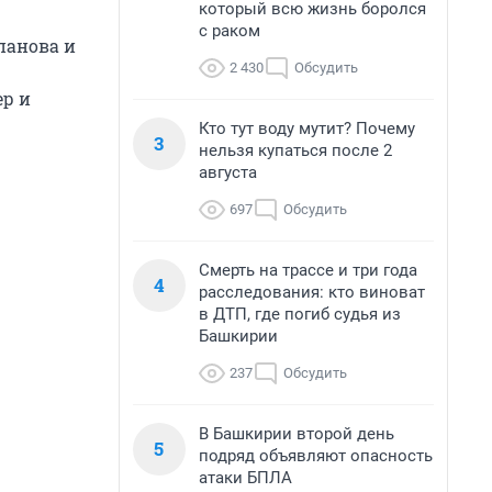
который всю жизнь боролся
с раком
панова и
2 430
Обсудить
ер и
Кто тут воду мутит? Почему
3
нельзя купаться после 2
августа
697
Обсудить
Смерть на трассе и три года
4
расследования: кто виноват
в ДТП, где погиб судья из
Башкирии
237
Обсудить
В Башкирии второй день
5
подряд объявляют опасность
атаки БПЛА