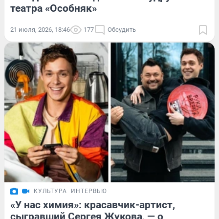
театра «Особняк»
21 июля, 2026, 18:46
177
Обсудить
КУЛЬТУРА
ИНТЕРВЬЮ
«У нас химия»: красавчик-артист,
сыгравший Сергея Жукова, — о