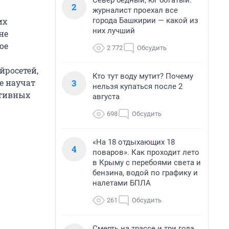
Север бедный, юг богатый:
2
журналист проехал все
города Башкирии — какой из
их
них лучший
не
ое
2 772
Обсудить
йросетей,
Кто тут воду мутит? Почему
3
е научат
нельзя купаться после 2
ативных
августа
698
Обсудить
«На 18 отдыхающих 18
4
поваров». Как проходит лето
в Крыму с перебоями света и
бензина, водой по графику и
налетами БПЛА
261
Обсудить
Смерть на трассе и три года