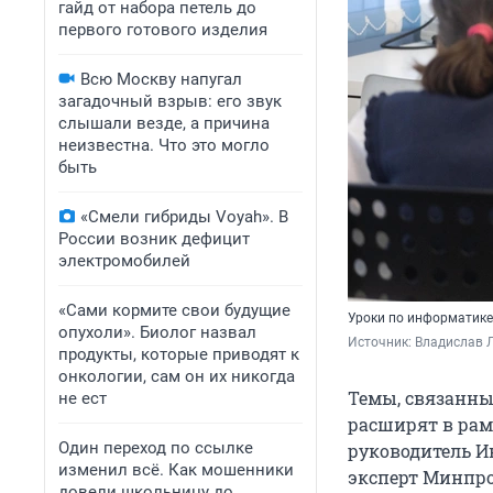
гайд от набора петель до
первого готового изделия
Всю Москву напугал
загадочный взрыв: его звук
слышали везде, а причина
неизвестна. Что это могло
быть
«Смели гибриды Voyah». В
России возник дефицит
электромобилей
«Сами кормите свои будущие
Уроки по информатике
опухоли». Биолог назвал
Источник: 
Владислав Л
продукты, которые приводят к
онкологии, сам он их никогда
Темы, связанны
не ест
расширят в рам
Один переход по ссылке
руководитель И
изменил всё. Как мошенники
эксперт Минпро
довели школьницу до