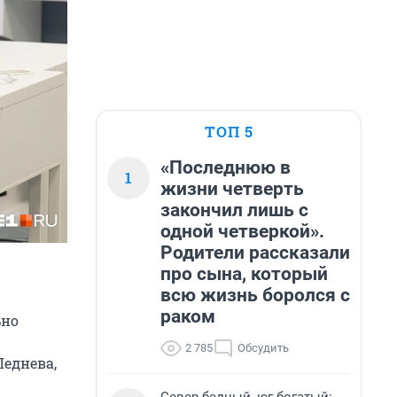
ТОП 5
«Последнюю в
1
жизни четверть
закончил лишь с
одной четверкой».
Родители рассказали
про сына, который
всю жизнь боролся с
раком
ьно
2 785
Обсудить
 Леднева
,