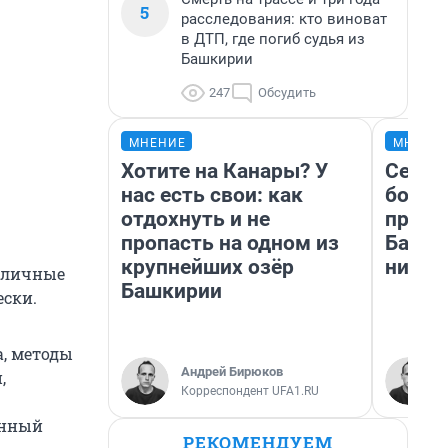
5
расследования: кто виноват
в ДТП, где погиб судья из
Башкирии
247
Обсудить
МНЕНИЕ
МНЕНИ
Хотите на Канары? У
Север
нас есть свои: как
богат
отдохнуть и не
проех
пропасть на одном из
Башки
крупнейших озёр
них л
ь личные
Башкирии
ески.
а, методы
Андрей Бирюков
,
Корреспондент UFA1.RU
енный
РЕКОМЕНДУЕМ