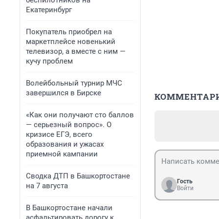
беспилотников на
Екатеринбург
Покупатель приобрел на
маркетплейсе новенький
телевизор, а вместе с ним —
кучу проблем
Волейбольный турнир МЧС
завершился в Бирске
КОММЕНТАР
«Как они получают сто баллов
— серьезный вопрос». О
кризисе ЕГЭ, всего
образования и ужасах
приемной кампании
Сводка ДТП в Башкортостане
Гость
на 7 августа
Войти
В Башкортостане начали
асфальтировать дорогу к