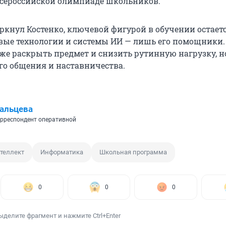
Всероссийской олимпиаде школьников.
еркнул Костенко, ключевой фигурой в обучении остает
вые технологии и системы ИИ — лишь его помощники.
же раскрыть предмет и снизить рутинную нагрузку, н
о общения и наставничества.
альцева
рреспондент оперативной
теллект
Информатика
Школьная программа
0
0
0
ыделите фрагмент и нажмите Ctrl+Enter