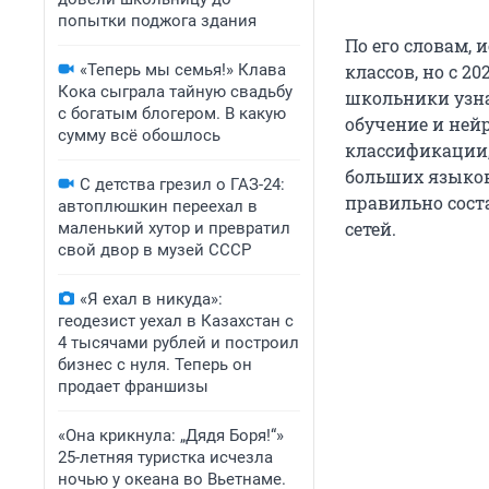
попытки поджога здания
По его словам,
«Теперь мы семья!» Клава
классов, но с 2
Кока сыграла тайную свадьбу
школьники узна
с богатым блогером. В какую
обучение и нейр
сумму всё обошлось
классификации, 
больших языков
С детства грезил о ГАЗ-24:
правильно сост
автоплюшкин переехал в
сетей.
маленький хутор и превратил
свой двор в музей СССР
«Я ехал в никуда»:
геодезист уехал в Казахстан с
4 тысячами рублей и построил
бизнес с нуля. Теперь он
продает франшизы
«Она крикнула: „Дядя Боря!“»
25-летняя туристка исчезла
ночью у океана во Вьетнаме.