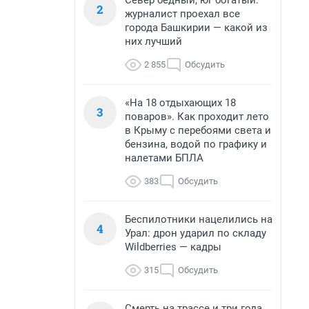
Север бедный, юг богатый:
2
журналист проехал все
города Башкирии — какой из
них лучший
2 855
Обсудить
«На 18 отдыхающих 18
3
поваров». Как проходит лето
в Крыму с перебоями света и
бензина, водой по графику и
налетами БПЛА
383
Обсудить
Беспилотники нацелились на
4
Урал: дрон ударил по складу
Wildberries — кадры
315
Обсудить
Смерть на трассе и три года