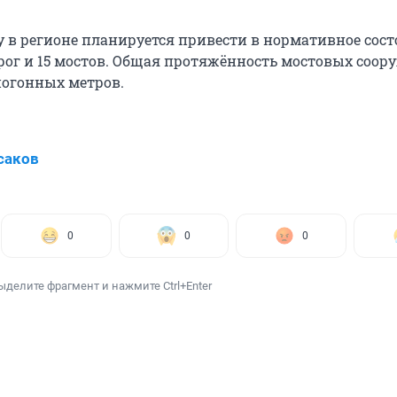
ду в регионе планируется привести в нормативное сос
орог и 15 мостов. Общая протяжённость мостовых соо
погонных метров.
саков
0
0
0
ыделите фрагмент и нажмите Ctrl+Enter