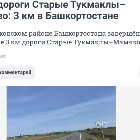
дороги Старые Тукмаклы–
о: 3 км в Башкортостане
ковском районе Башкортостана завершён
ее 3 км дороги Старые Тукмаклы–Мамяко
245
 комментарий