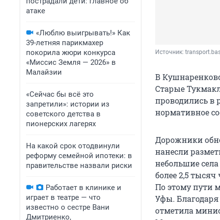
пострадали дети: главное об
атаке
«Люблю выигрывать!» Как
39-летняя парикмахер
покорила жюри конкурса
Источник: 
transport.ba
«Миссис Земля — 2026» в
Малайзии
В Кушнаренковс
Старые Тукмакл
«Сейчас бы всё это
проводились в 
запретили»: истории из
нормативное со
советского детства в
пионерских лагерях
Дорожники обно
На какой срок отодвинули
нанесли размет
реформу семейной ипотеки: в
небольшие села
правительстве назвали риски
более 2,5 тысяч
По этому пути 
Работает в клинике и
играет в театре — что
Уфы. Благодаря 
известно о сестре Вани
отметила минис
Дмитриенко,