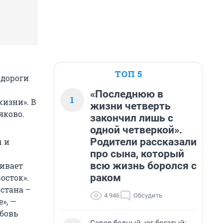
ТОП 5
 дороги
«Последнюю в
1
жизни». В
жизни четверть
яково.
закончил лишь с
одной четверкой».
Родители рассказали
ы и
про сына, который
всю жизнь боролся с
живает
раком
осток».
стана –
4 946
Обсудить
», —
бовь