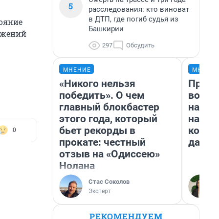
5
расследования: кто виноват
в ДТП, где погиб судья из
тояние
Башкирии
ружений
297
Обсудить
МНЕНИЕ
МНЕНИ
«Никого нельзя
Прода
победить». О чем
возьм
главный блокбастер
нам г
этого года, который
налог
бьет рекорды в
косне
0
прокате: честный
даже 
отзыв на «Одиссею»
Нолана
Стас Соколов
Эксперт
РЕКОМЕНДУЕМ