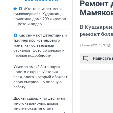
Ремонт 
«Кто-то считает меня
Мамяков
сумасшедшей». Художница
приютила дома 200 жирафов
— фото и видео
В Кушнарен
ремонт бол
Как снимают детективный
триллер про «свинцового
маньяка» со звездами
21 мая 2026, 13:37
сериалов: фото со съемок и
первые подробности
Написать
Укусила змея? Зато паука
нового открыл! История
арахнолога, который обожает
свою смертельно опасную
работу
Дроны ударили по десяткам
многоквартирных домов,
многие охватил огонь,