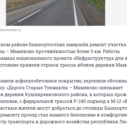
shkortostan.ru
ком районе Башкортостана завершён ремонт участка
ы – Мамяково протяжённостью более 3 км. Работы
рамках национального проекта «Инфраструктура для 
стояние привели отрезок трассы вблизи деревни Мам
вили асфальтобетонное покрытие, укрепили обочин
ку. «Дорога Старые Тукмаклы – Мамяково связывает
 и деревни Кушнаренковского района, в которых про
 человек, с федеральной трассой Р-240 подъезд к М-12 «В
местные жители могут добраться до столицы Башкорто
ремонту проезд стал намного безопаснее и комфортнее
тр транспорта и дорожного хозяйства республики Лю