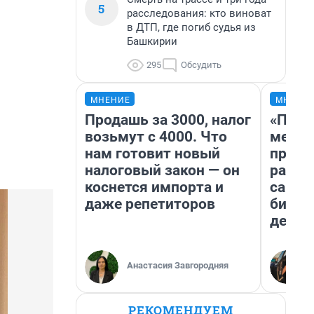
5
расследования: кто виноват
в ДТП, где погиб судья из
Башкирии
295
Обсудить
МНЕНИЕ
МНЕНИ
Продашь за 3000, налог
«Поку
возьмут с 4000. Что
мешке
нам готовит новый
предп
налоговый закон — он
расска
коснется импорта и
самом
даже репетиторов
бизне
дешев
Анастасия Завгородняя
РЕКОМЕНДУЕМ