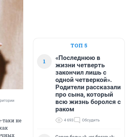
ТОП 5
«Последнюю в
1
жизни четверть
закончил лишь с
одной четверкой».
Родители рассказали
про сына, который
всю жизнь боролся с
ритории 
раком
е-таки не
4 693
Обсудить
как
нечных