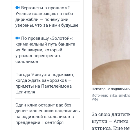
Вертолеты в прошлом?
Ученые возвращают в небо
дирижабли — почему они
уверены, что за ними будущее
По прозвищу «Золотой»:
криминальный путь бандита
из Башкирии, который
угрожал перестрелять
силовиков
Погода 9 августа подскажет,
когда ждать заморозков —
приметы на Пантелеймона
Некоторые подписчики, 
Целителя
Источник: 
alika_smekh
РФ)
Один клик оставит вас без
денег: мошенники нацелились
За свою длитель
на родителей школьников в
шутки — Алика С
преддверии 1 сентября
актриса. Еще не