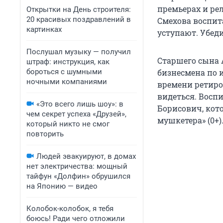
премьерах и ре
Открытки на День строителя:
20 красивых поздравлений в
Смехова воспита
картинках
уступают. Убеди
Послушал музыку — получил
Старшего сына А
штраф: инструкция, как
бороться с шумными
бизнесмена по и
ночными компаниями
времени ретиро
видеться. Восп
«Это всего лишь шоу»: в
Борисович, кот
чем секрет успеха «Друзей»,
мушкетера» (0+)
который никто не смог
повторить
Людей эвакуируют, в домах
нет электричества: мощный
тайфун «Долфин» обрушился
на Японию — видео
Колобок-колобок, я тебя
боюсь! Ради чего отложили