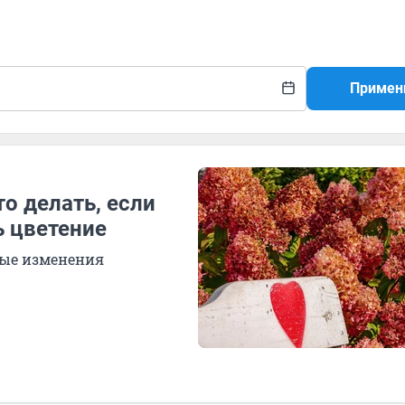
Примен
то делать, если
ь цветение
бые изменения