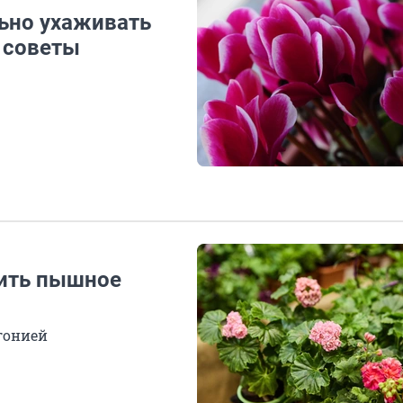
льно ухаживать
 советы
чить пышное
гонией