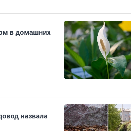
мом в домашних
довод назвала