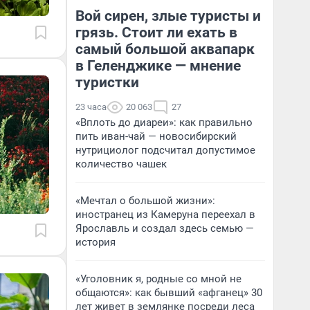
Вой сирен, злые туристы и
грязь. Стоит ли ехать в
самый большой аквапарк
в Геленджике — мнение
туристки
23 часа
20 063
27
«Вплоть до диареи»: как правильно
пить иван-чай — новосибирский
нутрициолог подсчитал допустимое
количество чашек
«Мечтал о большой жизни»:
иностранец из Камеруна переехал в
Ярославль и создал здесь семью —
история
«Уголовник я, родные со мной не
общаются»: как бывший «афганец» 30
лет живет в землянке посреди леса