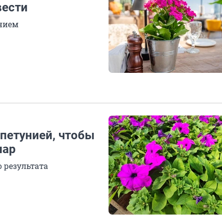
вести
ением
 петунией, чтобы
шар
 результата