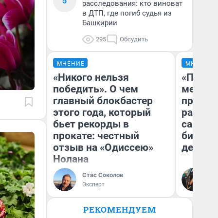
5
расследования: кто виноват
в ДТП, где погиб судья из
Башкирии
295
Обсудить
МНЕНИЕ
МНЕНИЕ
«Никого нельзя
«Покуп
победить». О чем
мешке»
главный блокбастер
предпр
этого года, который
рассказ
бьет рекорды в
самом 
прокате: честный
бизнес
отзыв на «Одиссею»
дешевы
Нолана
На
Стас Соколов
От
Эксперт
де
РЕКОМЕНДУЕМ