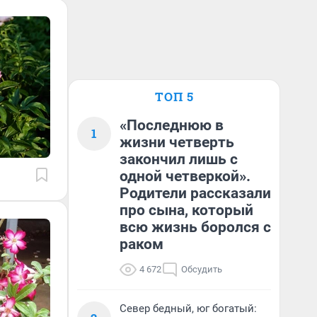
ТОП 5
«Последнюю в
1
жизни четверть
закончил лишь с
одной четверкой».
Родители рассказали
про сына, который
всю жизнь боролся с
раком
4 672
Обсудить
Север бедный, юг богатый: