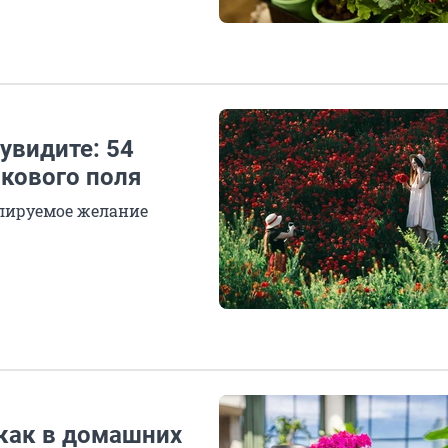
увидите: 54
кового поля
лируемое желание
как в домашних