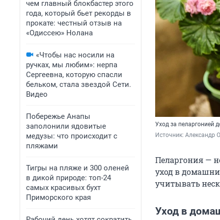
чем главный блокбастер этого
года, который бьет рекорды в
прокате: честный отзыв на
«Одиссею» Нолана
«Чтобы нас носили на
ручках, мы любим»: нерпа
Сергеевна, которую спасли
бельком, стала звездой Сети.
Видео
Побережье Анапы
Уход за пеларгонией 
заполонили ядовитые
медузы: что происходит с
Источник: 
Александр 
пляжами
Пеларгония — н
Тигры на пляже и 300 оленей
уход в домашни
в дикой природе: топ-24
учитывать неск
самых красивых бухт
Приморского края
Уход в дома
Рабочий день хотят сократить,