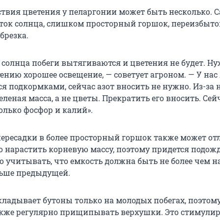
твия цветения у пеларгонии может быть несколько. 
аток солнца, слишком просторный горшок, переизбыток
брезка.
и солнца побеги вытягиваются и цветения не будет. Н
ению хорошее освещение, — советует агроном. — У на
я подкормками, сейчас азот вносить не нужно. Из-за 
леная масса, а не цветы. Прекратить его вносить. Сей
олько фосфор и калий».
 пересадки в более просторный горшок также может о
о нарастить корневую массу, поэтому придется подожд
 учитывать, что емкость должна быть не более чем на
льше предыдущей.
кладывает бутоны только на молодых побегах, поэтом
Также регулярно прищипывать верхушки. Это стимулир