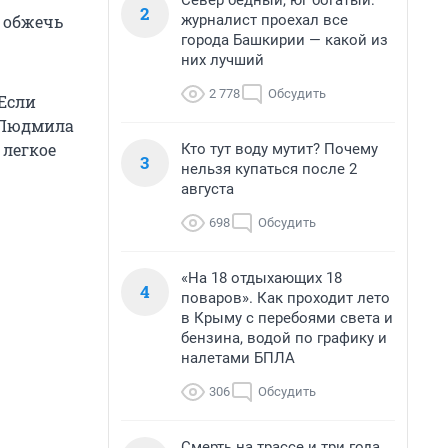
Север бедный, юг богатый:
2
журналист проехал все
 обжечь
города Башкирии — какой из
них лучший
2 778
Обсудить
 Если
а Людмила
 легкое
Кто тут воду мутит? Почему
3
нельзя купаться после 2
августа
698
Обсудить
«На 18 отдыхающих 18
4
поваров». Как проходит лето
в Крыму с перебоями света и
бензина, водой по графику и
налетами БПЛА
306
Обсудить
Смерть на трассе и три года