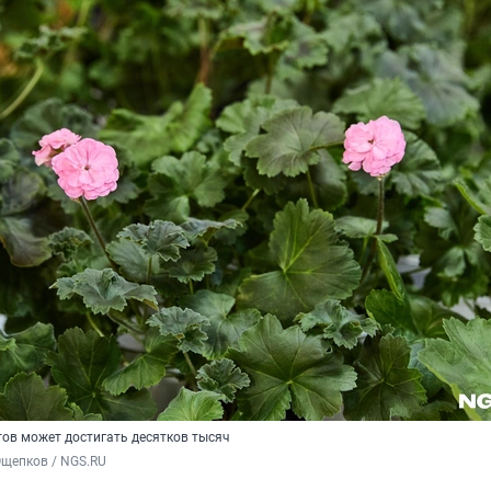
тов может достигать десятков тысяч
Ощепков / NGS.RU