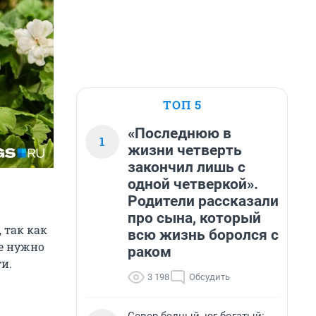
ТОП 5
«Последнюю в
1
жизни четверть
закончил лишь с
одной четверкой».
Родители рассказали
про сына, который
 так как
всю жизнь боролся с
же нужно
раком
и.
3 198
Обсудить