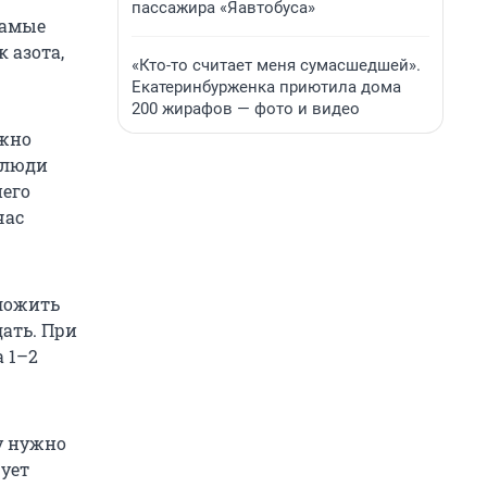
пассажира «Яавтобуса»
Самые
 азота,
«Кто-то считает меня сумасшедшей».
Екатеринбурженка приютила дома
200 жирафов — фото и видео
ужно
с люди
него
час
тложить
ать. При
 1–2
у нужно
ует