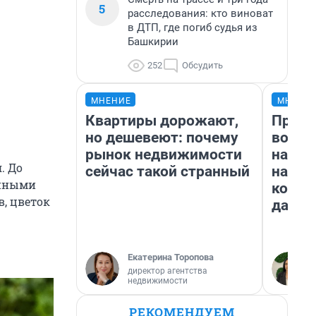
5
расследования: кто виноват
в ДТП, где погиб судья из
Башкирии
252
Обсудить
МНЕНИЕ
МНЕНИ
Квартиры дорожают,
Прода
но дешевеют: почему
возьм
рынок недвижимости
нам г
. До
сейчас такой странный
налог
ийными
косне
, цветок
даже 
Екатерина Торопова
директор агентства
недвижимости
РЕКОМЕНДУЕМ