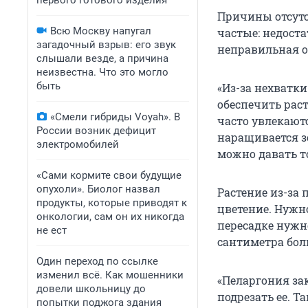
первого готового изделия
Причины отсутс
Всю Москву напугал
частые: недост
загадочный взрыв: его звук
неправильная о
слышали везде, а причина
неизвестна. Что это могло
быть
«Из-за нехватк
обеспечить раст
«Смели гибриды Voyah». В
часто увлекаютс
России возник дефицит
наращивается зе
электромобилей
можно давать т
«Сами кормите свои будущие
опухоли». Биолог назвал
Растение из-за
продукты, которые приводят к
цветение. Нужн
онкологии, сам он их никогда
пересадке нужно
не ест
сантиметра бо
Один переход по ссылке
изменил всё. Как мошенники
«Пеларгония за
довели школьницу до
подрезать ее. 
попытки поджога здания