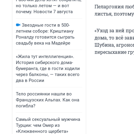
но только летом — и вот
Пеларгония люб
почему. Новости 7 августа
листья, поэтому
Звездные гости в 500-
«Уход за ней пр
летнем соборе: Криштиану
Роналду готовится сыграть
дома, то всё з
свадьбу века на Мадейре
Шубина, агроно
пересыхание гр
«Жила тут интеллигенция».
История сибирского дома-
бумеранга, где в гости ходили
через балконы, — таких всего
два в России
Тело россиянки нашли во
Французских Альпах. Как она
погибла?
Самый сексуальный мужчина
Турции: чем Омер из
«Клюквенного щербета»