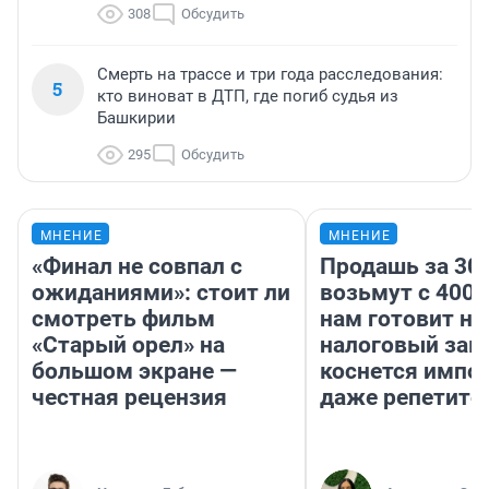
308
Обсудить
Смерть на трассе и три года расследования:
5
кто виноват в ДТП, где погиб судья из
Башкирии
295
Обсудить
МНЕНИЕ
МНЕНИЕ
«Финал не совпал с
Продашь за 300
ожиданиями»: стоит ли
возьмут с 4000
смотреть фильм
нам готовит н
«Старый орел» на
налоговый зако
большом экране —
коснется импор
честная рецензия
даже репетито