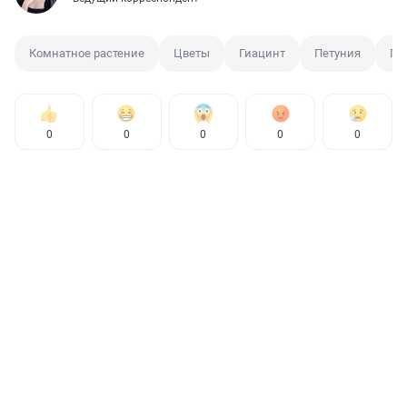
Комнатное растение
Цветы
Гиацинт
Петуния
Пе
0
0
0
0
0