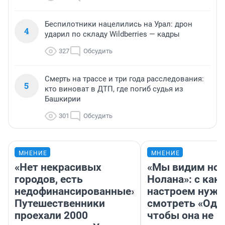
Беспилотники нацелились на Урал: дрон
4
ударил по складу Wildberries — кадры
327
Обсудить
Смерть на трассе и три года расследования:
5
кто виноват в ДТП, где погиб судья из
Башкирии
301
Обсудить
МНЕНИЕ
МНЕНИЕ
«Нет некрасивых
«Мы видим нов
городов, есть
Нолана»: с как
недофинансированные».
настроем нужн
Путешественники
смотреть «Оди
проехали 2000
чтобы она не