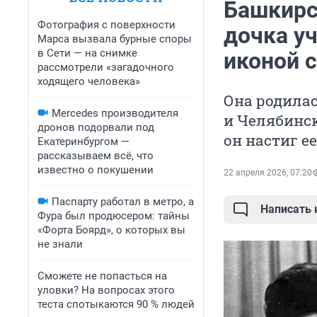
Башкирс
Фотография с поверхности
дочка уч
Марса вызвала бурные споры
в Сети — на снимке
иконой 
рассмотрели «загадочного
ходящего человека»
Она родила
Mercedes производителя
и Челябинск
дронов подорвали под
он настиг ее
Екатеринбургом —
рассказываем всё, что
известно о покушении
22 апреля 2026, 07:20
Паспарту работал в метро, а
Написать
Фура был продюсером: тайны
«Форта Боярд», о которых вы
не знали
Сможете не попасться на
уловки? На вопросах этого
теста спотыкаются 90 % людей