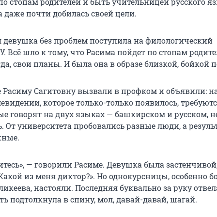
по стопам родителей и быть учительницей русского яз
а даже почти добилась своей цели.
ая девушка без проблем поступила на филологический
. Всё шло к тому, что Расима пойдет по стопам родите
гда, свои планы. И была она в образе близкой, бойкой 
е Расиму Сагитовну вызвали в профком и объявили: н
евидении, которое только-только появилось, требуют
ые говорят на двух языках — башкирском и русском, н
. От университета пробовались разные люди, а резуль
жные.
итесь», — говорили Расиме. Девушка была застенчивой
Какой из меня диктор?». Но однокурсницы, особенно б
ликеева, настояли. Последняя буквально за руку отвела
ть подтолкнула в спину, мол, давай-давай, шагай.