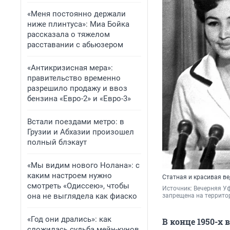
«Меня постоянно держали
ниже плинтуса»: Миа Бойка
рассказала о тяжелом
расставании с абьюзером
«Антикризисная мера»:
правительство временно
разрешило продажу и ввоз
бензина «Евро-2» и «Евро-3»
Встали поездами метро: в
Грузии и Абхазии произошел
полный блэкаут
«Мы видим нового Нолана»: с
каким настроем нужно
Статная и красивая в
смотреть «Одиссею», чтобы
Источник: 
Вечерняя Уф
она не выглядела как фиаско
запрещена на террито
«Год они дрались»: как
В конце 1950-х
сложилась судьба мейн-кунов,