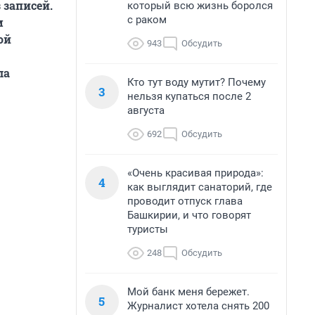
 записей.
который всю жизнь боролся
с раком
м
ой
943
Обсудить
ла
Кто тут воду мутит? Почему
3
нельзя купаться после 2
августа
692
Обсудить
«Очень красивая природа»:
4
как выглядит санаторий, где
проводит отпуск глава
Башкирии, и что говорят
туристы
248
Обсудить
Мой банк меня бережет.
5
Журналист хотела снять 200