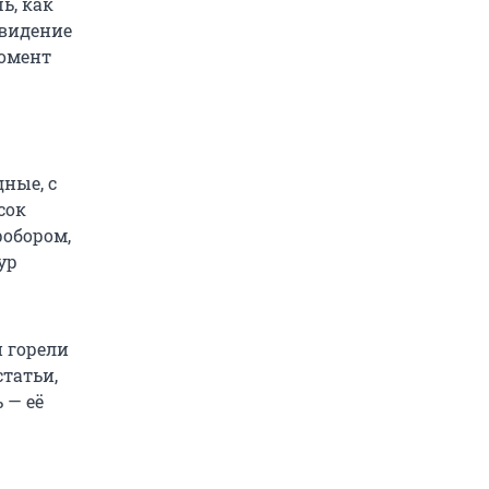
ь, как
евидение
момент
дные, с
сок
робором,
ур
 горели
татьи,
 — её