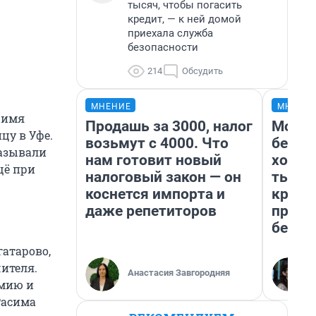
тысяч, чтобы погасить
кредит, — к ней домой
приехала служба
безопасности
214
Обсудить
МНЕНИЕ
МНЕНИ
ё имя
Продашь за 3000, налог
Мой б
цу в Уфе.
возьмут с 4000. Что
береж
называли
нам готовит новый
хотел
щё при
налоговый закон — он
тысяч
коснется импорта и
креди
даже репетиторов
приех
безоп
гатарово,
ителя.
Анастасия Завгородняя
имию и
Расима