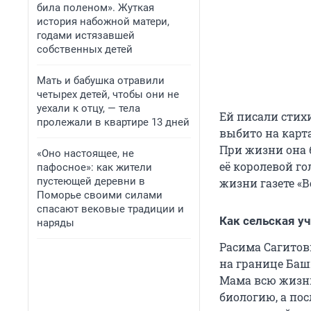
била поленом». Жуткая
история набожной матери,
годами истязавшей
собственных детей
Мать и бабушка отравили
четырех детей, чтобы они не
уехали к отцу, — тела
Ей писали стихи
пролежали в квартире 13 дней
выбито на карт
При жизни она 
«Оно настоящее, не
её королевой го
пафосное»: как жители
пустеющей деревни в
жизни газете «В
Поморье своими силами
спасают вековые традиции и
Как сельская у
наряды
Расима Сагитов
на границе Баш
Мама всю жизнь
биологию, а пос