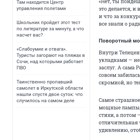
«Нет, ты пойде
Там находится Центр
это делается, и
управления полетами
и что за конкур
Школьник пройдет этот тест
все знали о ради
по литературе за минуту, а что
насчет вас?
Поворотный мо
«Слабоумие и отвага».
Внутри Телецент
Туристы загорают на пляжах в
укладками — не
Сочи, над которыми работает
заслуг. А сама
ПВО
совсем забилась
Таинственно пропавший
скромной, но те
самолет в Иркутской области
нашли спустя двое суток: что
Самое страшное
случилось на самом деле
мощные лампы, 
стихи, а потом 
отличительная ч
удивлению, ото