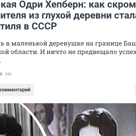
кая Одри Хепберн: как скро
ителя из глухой деревни стал
стиля в СССР
сь в маленькой деревушке на границе Ба
ой области. И ничто не предвещало успех
.
343
 комментарий