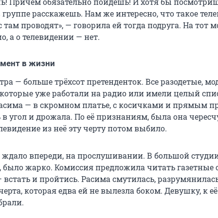
шь! Причем обязательно пойдешь! И хотя бы посмотриш
 в группе расскажешь. Нам же интересно, что такое тел
с там проводят», — говорила ей тогда подруга. На тот 
о, а о телевидении — нет.
мент в жизни
ра — больше трёхсот претенденток. Все разодетые, мо
которые уже работали на радио или имели целый спи
 Расима — в скромном платье, с косичками и прямым п
 в угол и дрожала. По её признаниям, была она чересч
левидение из неё эту черту потом выбило.
 ждало впереди, на прослушивании. В большой студии
было жарко. Комиссия предложила читать газетные с
— встать и пройтись. Расима смутилась, разрумянилась
ерта, которая едва ей не вылезла боком. Девушку, к её
брали.