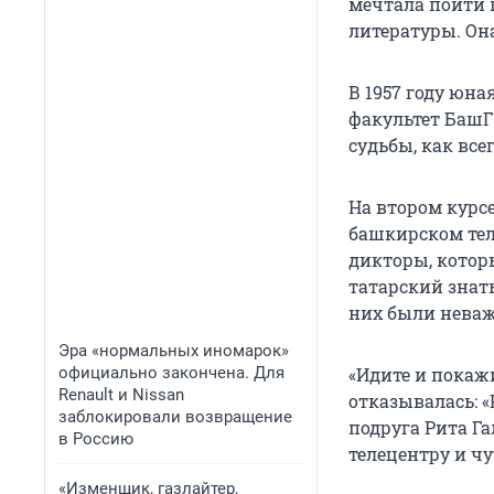
мечтала пойти 
литературы. Он
В 1957 году юн
факультет БашГУ
судьбы, как все
На втором курс
башкирском тел
дикторы, котор
татарский знать
них были нева
Эра «нормальных иномарок»
официально закончена. Для
«Идите и покаж
Renault и Nissan
отказывалась: «
заблокировали возвращение
подруга Рита Га
в Россию
телецентру и чу
«Изменщик, газлайтер,