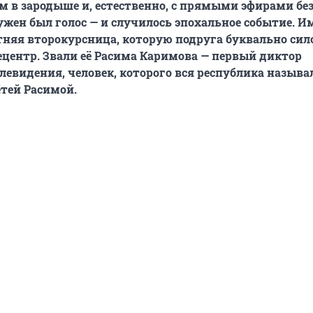
ем в зародыше и, естественно, с прямыми эфирами без
ужен был голос
— и случилось эпохальное событие. И
етняя второкурсница, которую подруга буквально сил
ецентр. Звали её Расима Каримова — первый диктор
левидения, человек, которого вся республика называ
тей Расимой.