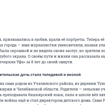
, признавались в любви, крали её портреты. Теперь е
ах города — имя журналистки увековечили, назвав ули
была скромной и не видела своих заслуг, но зрители 
лубого экрана. О своём пути и жизни она рассказала е
ечерняя Уфа» за 8 лет до своей смерти.
чительская дочь стала теледивой и иконой
на сама родом из Учалинского района, из деревни Тун
кирии и Челябинской области. Родители — сельские уч
 преподавала башкирский язык, папа в школе вёл х
ле войны ещё и стал директором детского дома. Сама 