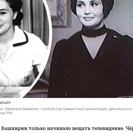
едущая
а, 
Уфимское Времечко / youtube 
(экстремистская организация, деятельность 
рии РФ)
 в Башкирии только начинало вещать телевидение. Чё