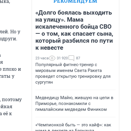
РЕКОМЕНДУЕМ
ыка,
«Долго боялась выходить
на улицу». Мама
искалеченного бойца СВО
лей. Но у
— о том, как спасает сына,
подруги.
который разбился по пути
к невесте
а
23 часа
31 920
87
ся
Популярный фитнес-тренер с
е плохо и
мировым именем Света Ракета
таты у
проведет открытую тренировку для
сургутян
Медведицу Майю, жившую на цепи в
, поэтому
Приморье, познакомили с
ойкая
гималайским медведем Фиником
 её к
«Чемпионкой быть — это кайф»: как
мама в декрете из Барнаула