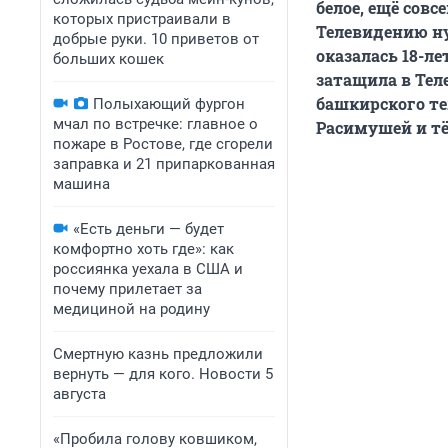
белое, ещё совс
которых пристраивали в
Телевидению н
добрые руки. 10 приветов от
оказалась 18-л
больших кошек
затащила в Тел
башкирского те
Полыхающий фургон
мчал по встречке: главное о
Расимушей и тё
пожаре в Ростове, где сгорели
заправка и 21 припаркованная
машина
«Есть деньги — будет
комфортно хоть где»: как
россиянка уехала в США и
почему прилетает за
медициной на родину
Смертную казнь предложили
вернуть — для кого. Новости 5
августа
«Пробила голову ковшиком,