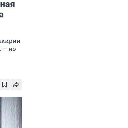
мная
а
шкирии
 — но