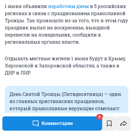
1 июня объявили
нерабочим днем
в 5 российских
регионах в связи с празднованием православной
Троицы. Так произошло из-за того, что в этом году
праздник выпал на воскресенье, выходной
перенесли на понедельник, сообщили в
региональных органах власти.
Отдыхать местные жители 1 июня будут в Крыму,
Херсонской и Запорожской областях, а также в
ДНР и ЛНР.
День Святой Троицы (Пятидесятница) — один
из главных христианских праздников,
который православные верующие отмечают
на 50-й день после Пасхи. В 2026 году он
0
выпадает на 31 мая. Согласно Новому Завету, в
Комментарии
этот день на апостолов сошел Святой Дух,