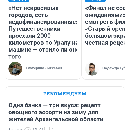
«Нет некрасивых
«Финал не совп
городов, есть
ожиданиями»: 
недофинансированные».
смотреть фил
Путешественники
«Старый орел» 
проехали 2000
большом экран
километров по Уралу на
честная рецен
машине — стоило ли оно
того
Екатерина Литкевич
Надежда Губар
РЕКОМЕНДУЕМ
Одна банка — три вкуса: рецепт
овощного ассорти на зиму для
жителей Архангельской области
8 августа
15 401
1