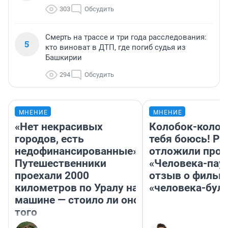
303
Обсудить
Смерть на трассе и три года расследования:
5
кто виноват в ДТП, где погиб судья из
Башкирии
294
Обсудить
МНЕНИЕ
МНЕНИЕ
«Нет некрасивых
Колобок-колобо
городов, есть
тебя боюсь! Ра
недофинансированные».
отложили прок
Путешественники
«Человека-пау
проехали 2000
отзыв о фильм
километров по Уралу на
«человека-бул
машине — стоило ли оно
того