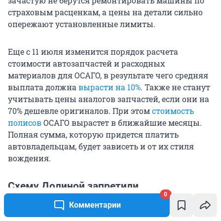
зачастую не берутся ремонтировать машины по
страховым расценкам, а цены на детали сильно
опережают установленные лимиты.
Еще с 11 июля изменится порядок расчета
стоимости автозапчастей и расходных
материалов для ОСАГО, в результате чего средняя
выплата должна
вырасти на 10%
. Также не станут
учитывать цены аналогов запчастей, если они на
70% дешевле оригиналов. При этом
стоимость
полисов
ОСАГО вырастет в ближайшие месяцы.
Полная сумма, которую придется платить
автовладельцам, будет зависеть и от их стиля
вождения.
Схему Долиной запретили
0
Комментарии
Верховный суд России установил новые правила
для рассмотрения дел об оспаривании
сделок с