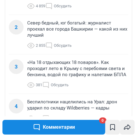
4 859
Обсудить
Север бедный, юг богатый: журналист
2
проехал все города Башкирии — какой из них
лучший
2 855
Обсудить
«На 18 отдыхающих 18 поваров». Как
3
проходит лето в Крыму с перебоями света и
бензина, водой по графику и налетами БПЛА
381
Обсудить
Беспилотники нацелились на Урал: дрон
4
ударил по складу Wildberries — кадры
313
Обсудить
0
Комментарии
Смерть на трассе и три года расследования: