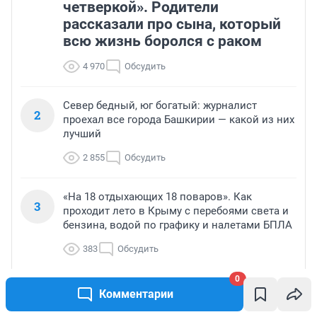
четверкой». Родители
рассказали про сына, который
всю жизнь боролся с раком
4 970
Обсудить
Север бедный, юг богатый: журналист
2
проехал все города Башкирии — какой из них
лучший
2 855
Обсудить
«На 18 отдыхающих 18 поваров». Как
3
проходит лето в Крыму с перебоями света и
бензина, водой по графику и налетами БПЛА
383
Обсудить
0
Беспилотники нацелились на Урал: дрон
Комментарии
4
ударил по складу Wildberries — кадры