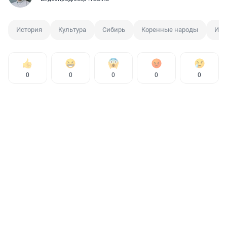
История
Культура
Сибирь
Коренные народы
Ист
0
0
0
0
0