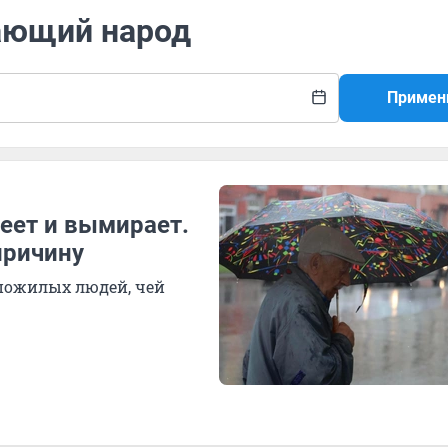
ающий народ
Примен
еет и вымирает.
причину
 пожилых людей, чей