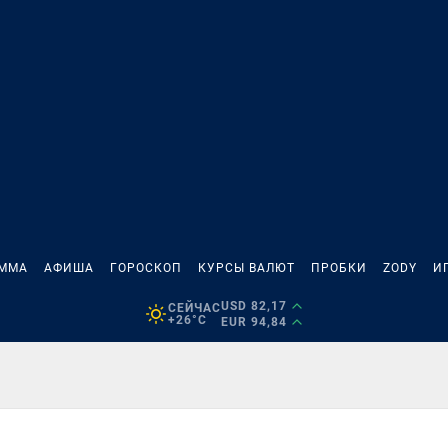
АММА
АФИША
ГОРОСКОП
КУРСЫ ВАЛЮТ
ПРОБКИ
ZODY
И
USD 82,17
СЕЙЧАС
+26°C
EUR 94,84
Д