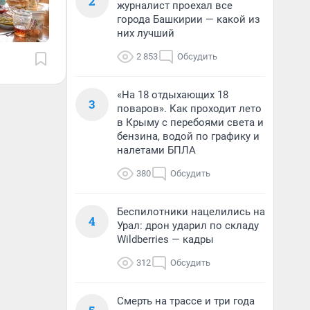
2
журналист проехал все
города Башкирии — какой из
них лучший
2 853
Обсудить
«На 18 отдыхающих 18
3
поваров». Как проходит лето
в Крыму с перебоями света и
бензина, водой по графику и
налетами БПЛА
380
Обсудить
Беспилотники нацелились на
4
Урал: дрон ударил по складу
Wildberries — кадры
312
Обсудить
Смерть на трассе и три года