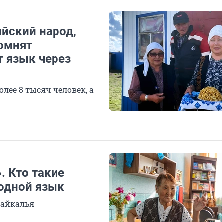
ийский народ,
помнят
 язык через
лее 8 тысяч человек, а
. Кто такие
родной язык
байкалья