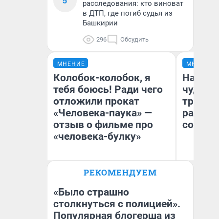
5
расследования: кто виноват
в ДТП, где погиб судья из
Башкирии
296
Обсудить
МНЕНИЕ
МНЕНИЕ
Колобок-колобок, я
Наслед
тебя боюсь! Ради чего
чудом 
отложили прокат
трансп
«Человека-паука» —
разнес
отзыв о фильме про
советс
«человека-булку»
Ол
РЕКОМЕНДУЕМ
Бл
Надежда Губарь
вл
би
«Было страшно
столкнуться с полицией».
Популярная блогерша из