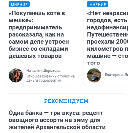
МНЕНИЕ
МНЕНИЕ
«Покупаешь кота в
«Нет некрасив
мешке»:
городов, есть
предприниматель
недофинансиро
рассказала, как на
Путешественн
самом деле устроен
проехали 2000
бизнес со складами
километров по 
дешевых товаров
машине — стои
того
Наталья Шорохова
Екатерина Лит
Открыла кофейную точку на
деньги соцразвития
РЕКОМЕНДУЕМ
Одна банка — три вкуса: рецепт
овощного ассорти на зиму для
жителей Архангельской области