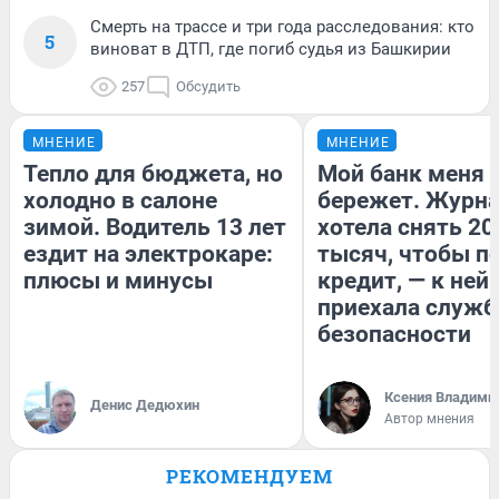
Смерть на трассе и три года расследования: кто
5
виноват в ДТП, где погиб судья из Башкирии
257
Обсудить
МНЕНИЕ
МНЕНИЕ
Тепло для бюджета, но
Мой банк меня
холодно в салоне
бережет. Журн
зимой. Водитель 13 лет
хотела снять 20
ездит на электрокаре:
тысяч, чтобы п
плюсы и минусы
кредит, — к ней
приехала служб
безопасности
Ксения Владими
Денис Дедюхин
Автор мнения
РЕКОМЕНДУЕМ