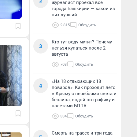
2
журналист проехал все
города Башкирии — какой из
них лучший
2 815
Обсудить
Кто тут воду мутит? Почему
3
нельзя купаться после 2
августа
703
Обсудить
«На 18 отдыхающих 18
4
поваров». Как проходит лето
в Крыму с перебоями света и
бензина, водой по графику и
налетами БПЛА
334
Обсудить
Смерть на трассе и три года