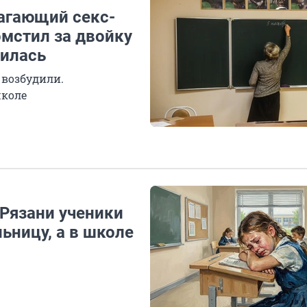
агающий секс-
омстил за двойку
лилась
 возбудили.
школе
 Рязани ученики
ьницу, а в школе