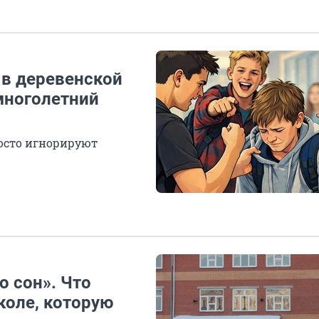
 в деревенской
многолетний
росто игнорируют
о сон». Что
коле, которую