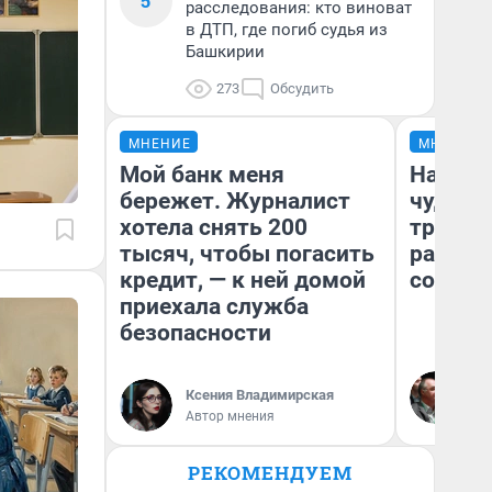
5
расследования: кто виноват
в ДТП, где погиб судья из
Башкирии
273
Обсудить
МНЕНИЕ
МНЕНИЕ
Мой банк меня
Наслед
бережет. Журналист
чудом 
хотела снять 200
трансп
тысяч, чтобы погасить
разнес
кредит, — к ней домой
советс
приехала служба
безопасности
Ол
Бл
Ксения Владимирская
вл
Автор мнения
би
РЕКОМЕНДУЕМ