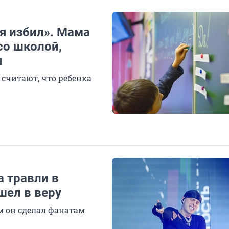
бя избил». Мама
со школой,
и
 считают, что ребенка
а травли в
шел в веру
м он сделал фанатам