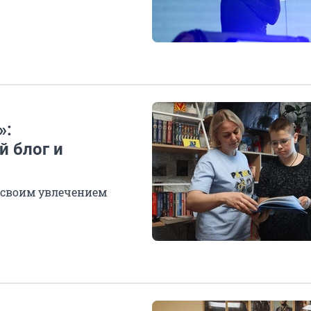
»:
 блог и
 своим увлечением