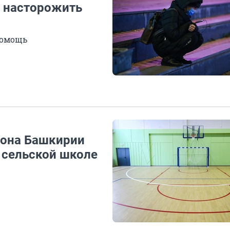
ы насторожить
помощь
йона Башкирии
 сельской школе