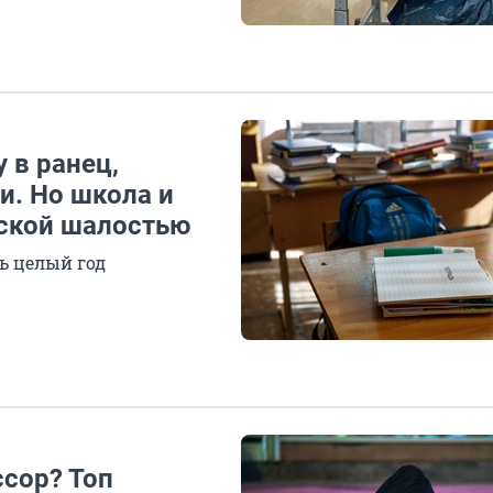
 в ранец,
и. Но школа и
тской шалостью
ь целый год
ссор? Топ