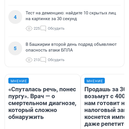
Тест на деменцию: найдите 10 скрытых лиц
4
на картинке за 30 секунд
225
Обсудить
В Башкирии второй день подряд объявляют
5
опасность атаки БПЛА
213
Обсудить
МНЕНИЕ
МНЕНИЕ
«Спуталась речь, понес
Продашь за 300
пургу». Врач — о
возьмут с 4000
смертельном диагнозе,
нам готовит н
который сложно
налоговый зако
обнаружить
коснется импор
даже репетито