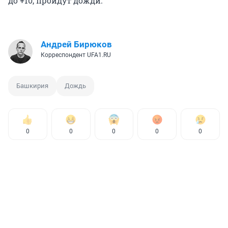
до +10, пройдут дожди.
Андрей Бирюков
Корреспондент UFA1.RU
Башкирия
Дождь
0
0
0
0
0