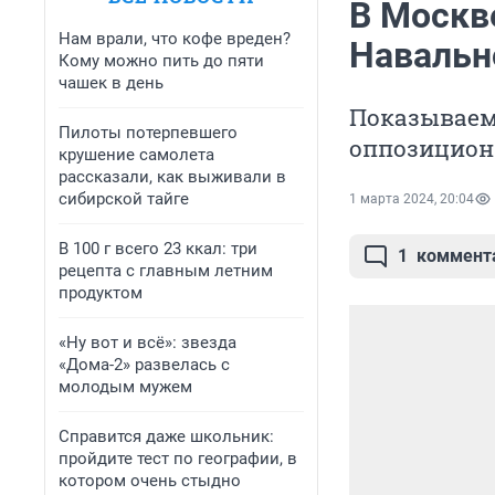
В Москв
Нам врали, что кофе вреден?
Навальн
Кому можно пить до пяти
чашек в день
Показываем,
Пилоты потерпевшего
оппозицион
крушение самолета
рассказали, как выживали в
сибирской тайге
1 марта 2024, 20:04
В 100 г всего 23 ккал: три
1
коммент
рецепта с главным летним
продуктом
«Ну вот и всё»: звезда
«Дома-2» развелась с
молодым мужем
Справится даже школьник:
пройдите тест по географии, в
котором очень стыдно