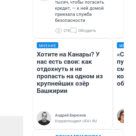
тысяч, чтобы погасить
кредит, — к ней домой
приехала служба
безопасности
218
Обсудить
МНЕНИЕ
МНЕНИ
Хотите на Канары? У
«Спут
нас есть свои: как
пургу»
отдохнуть и не
смерт
пропасть на одном из
котор
крупнейших озёр
обнар
Башкирии
Андрей Бирюков
Корреспондент UFA1.RU