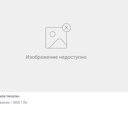
моя печали»
жанин / MSK1.RU