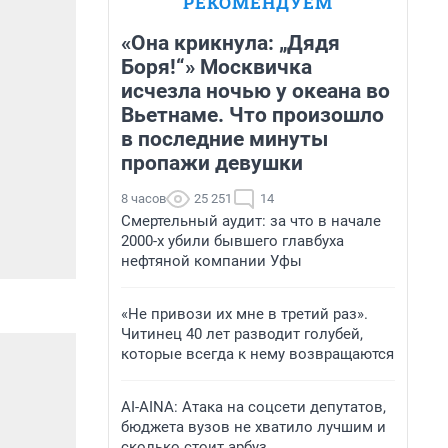
РЕКОМЕНДУЕМ
«Она крикнула: „Дядя
Боря!“» Москвичка
исчезла ночью у океана во
Вьетнаме. Что произошло
в последние минуты
пропажи девушки
8 часов
25 251
14
Смертельный аудит: за что в начале
2000-х убили бывшего главбуха
нефтяной компании Уфы
«Не привози их мне в третий раз».
Читинец 40 лет разводит голубей,
которые всегда к нему возвращаются
AI-AINA: Атака на соцсети депутатов,
бюджета вузов не хватило лучшим и
сколько стоит арбуз