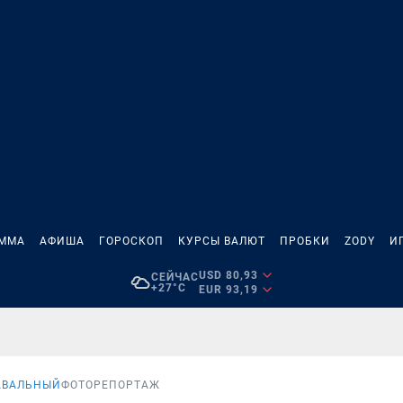
АММА
АФИША
ГОРОСКОП
КУРСЫ ВАЛЮТ
ПРОБКИ
ZODY
И
USD 80,93
СЕЙЧАС
+27°C
EUR 93,19
АВАЛЬНЫЙ
ФОТОРЕПОРТАЖ