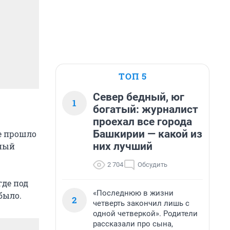
ТОП 5
Север бедный, юг
1
богатый: журналист
проехал все города
Башкирии — какой из
ие прошло
них лучший
нный
2 704
Обсудить
где под
«Последнюю в жизни
было.
2
четверть закончил лишь с
одной четверкой». Родители
рассказали про сына,