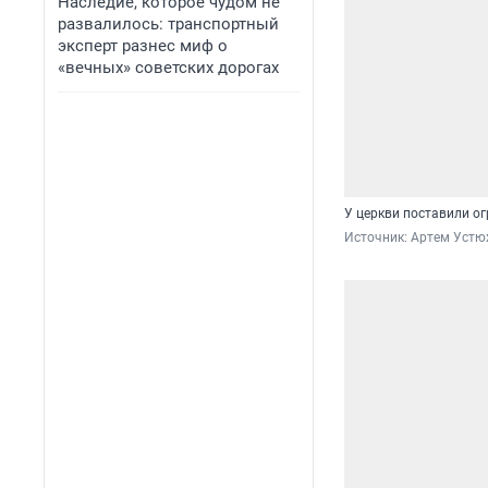
Наследие, которое чудом не
развалилось: транспортный
эксперт разнес миф о
«вечных» советских дорогах
У церкви поставили о
Источник: 
Артем Устю