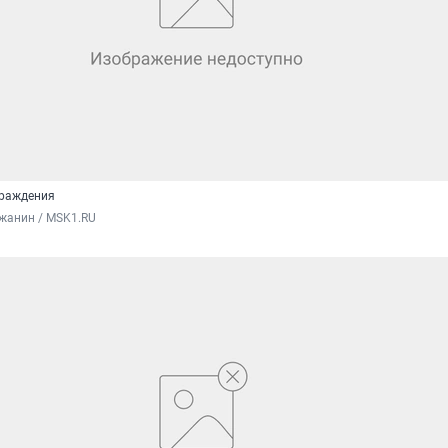
граждения
жанин / MSK1.RU