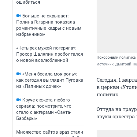
ошибиться
Больше не скрывает:
Полина Гагарина показала
романтичные кадры с новым
избранником
«Четырех мужей потеряла»:
Прохор Шаляпин проболтался
Похоронили политика
о новой возлюбленной
Источник: 
Дмитрий То
«Меня бесила моя роль»:
Сегодня, 1 март
как сегодня выглядит Пуговка
из «Папиных дочек»
в церкви «Утол
политик.
Круче сюжета любого
сериала: посмотрите, что
Оттуда на траур
стало с актерами «Санта-
звуки оркестра 
Барбары»
Множество сайтов враз стали