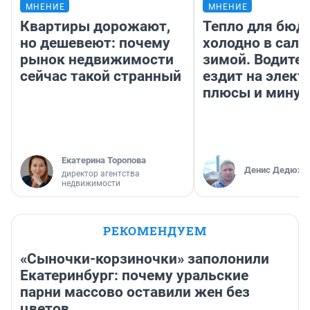
МНЕНИЕ
МНЕНИЕ
Квартиры дорожают,
Тепло для бюд
но дешевеют: почему
холодно в сало
рынок недвижимости
зимой. Водител
сейчас такой странный
ездит на элект
плюсы и мину
Екатерина Торопова
Денис Дедюхи
директор агентства
недвижимости
РЕКОМЕНДУЕМ
«Сыночки-корзиночки» заполонили
Екатеринбург: почему уральские
парни массово оставили жен без
цветов