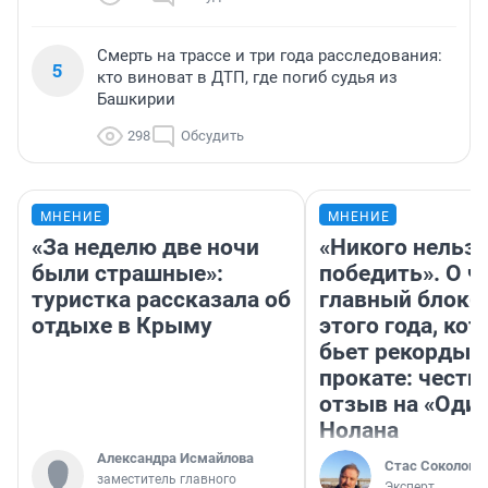
Смерть на трассе и три года расследования:
5
кто виноват в ДТП, где погиб судья из
Башкирии
298
Обсудить
МНЕНИЕ
МНЕНИЕ
«За неделю две ночи
«Никого нельз
были страшные»:
победить». О ч
туристка рассказала об
главный блокб
отдыхе в Крыму
этого года, ко
бьет рекорды 
прокате: честн
отзыв на «Оди
Нолана
Александра Исмайлова
Стас Соколов
заместитель главного
Эксперт