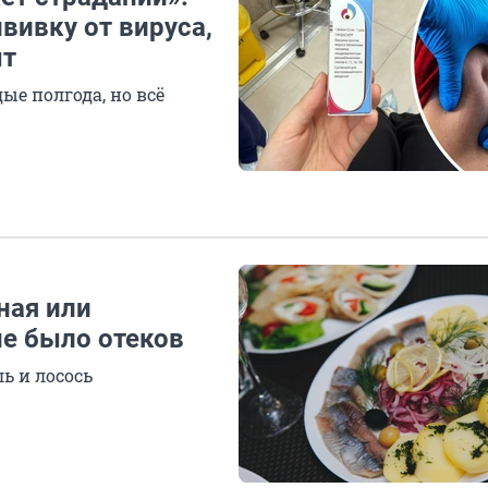
вивку от вируса,
ыт
ые полгода, но всё
ная или
 не было отеков
ь и лосось