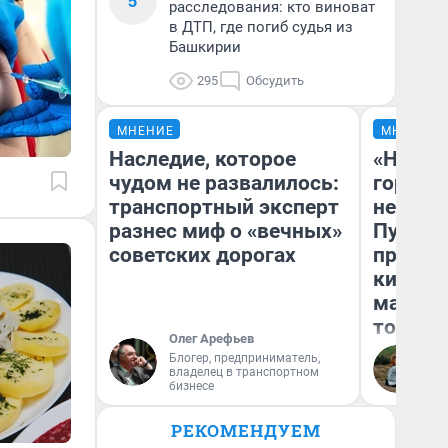
5
расследования: кто виноват
в ДТП, где погиб судья из
Башкирии
295
Обсудить
МНЕНИЕ
МНЕНИЕ
Наследие, которое
«Нет н
чудом не развалилось:
городов
транспортный эксперт
недофи
разнес миф о «вечных»
Путеше
советских дорогах
проеха
киломе
машине
того
Олег Арефьев
Блогер, предприниматель,
Ек
владелец в транспортном
бизнесе
РЕКОМЕНДУЕМ