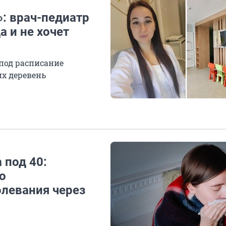
»: врач-педиатр
а и не хочет
под расписание
их деревень
 под 40:
о
олевания через