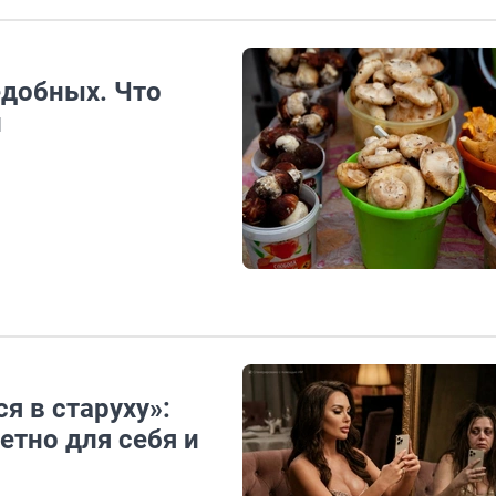
едобных. Что
и
я в старуху»:
тно для себя и