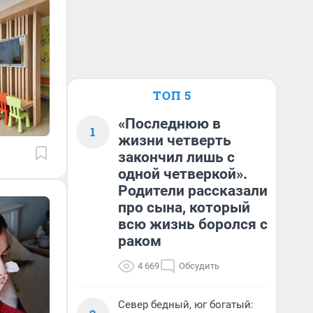
ТОП 5
«Последнюю в
1
жизни четверть
закончил лишь с
одной четверкой».
Родители рассказали
про сына, который
всю жизнь боролся с
раком
4 669
Обсудить
Север бедный, юг богатый: