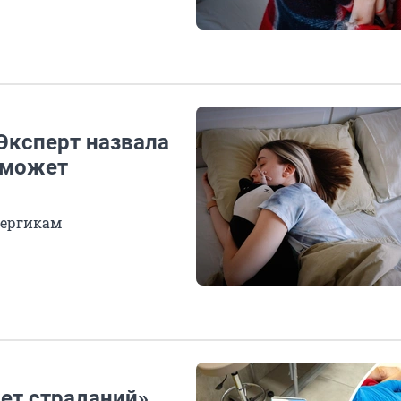
Эксперт назвала
оможет
лергикам
ет страданий».