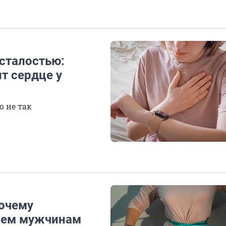
усталостью:
т сердце у
о не так
Почему
чем мужчинам