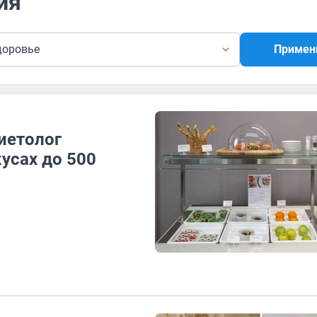
ия
доровье
Примен
диетолог
усах до 500