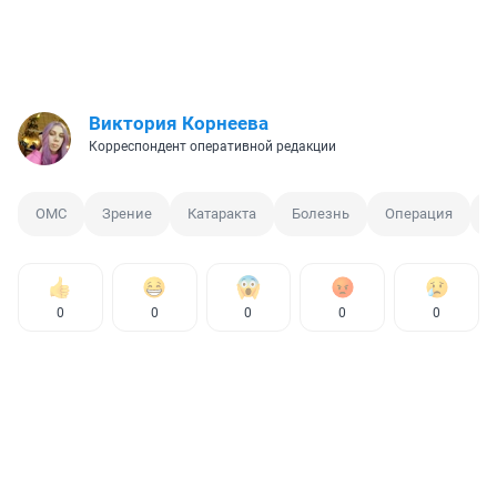
Виктория Корнеева
Корреспондент оперативной редакции
ОМС
Зрение
Катаракта
Болезнь
Операция
М
0
0
0
0
0