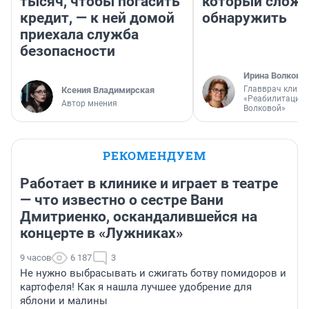
тысяч, чтобы погасить
который слож
кредит, — к ней домой
обнаружить
приехала служба
безопасности
Ирина Волкова
Главврач клини
Ксения Владимирская
«Реабилитация 
Автор мнения
Волковой»
РЕКОМЕНДУЕМ
Работает в клинике и играет в театре
— что известно о сестре Вани
Дмитриенко, оскандалившейся на
концерте в «Лужниках»
9 часов
6 187
3
Не нужно выбрасывать и сжигать ботву помидоров и
картофеля! Как я нашла лучшее удобрение для
яблони и малины