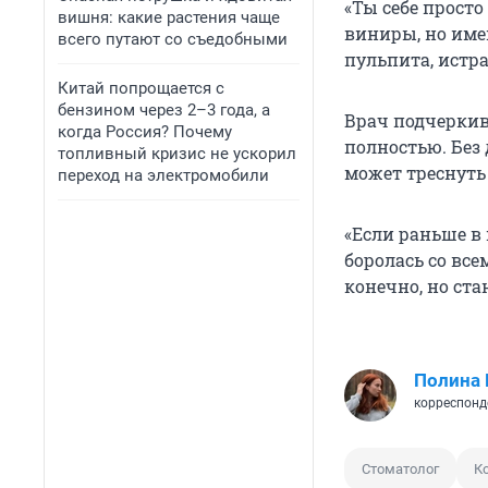
«Ты себе просто
вишня: какие растения чаще
виниры, но имен
всего путают со съедобными
пульпита, истра
Китай попрощается с
бензином через 2–3 года, а
Врач подчеркив
когда Россия? Почему
полностью. Без
топливный кризис не ускорил
может треснуть
переход на электромобили
«Если раньше в 
боролась со все
конечно, но ста
Полина 
корреспонд
Стоматолог
К