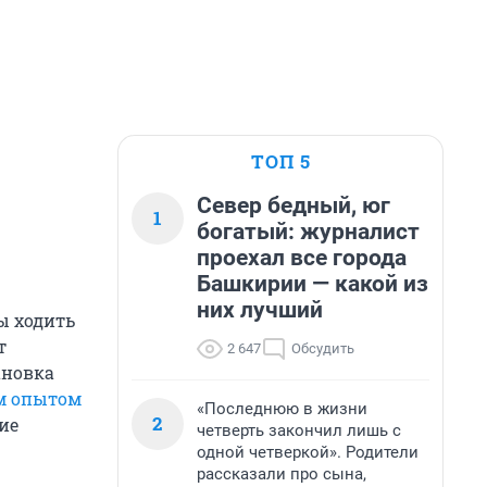
ТОП 5
Север бедный, юг
1
богатый: журналист
проехал все города
Башкирии — какой из
них лучший
бы ходить
т
2 647
Обсудить
ановка
им опытом
«Последнюю в жизни
2
ие
четверть закончил лишь с
одной четверкой». Родители
рассказали про сына,