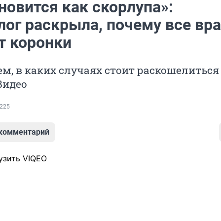
новится как скорлупа»:
лог раскрыла, почему все вр
т коронки
м, в каких случаях стоит раскошелиться
Видео
225
 комментарий
узить VIQEO