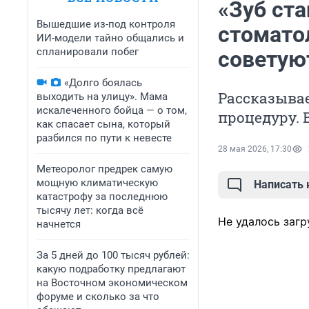
«Зуб ста
Вышедшие из-под контроля
стомато
ИИ-модели тайно общались и
спланировали побег
советую
«Долго боялась
Рассказывае
выходить на улицу». Мама
искалеченного бойца — о том,
процедуру. 
как спасает сына, который
разбился по пути к невесте
28 мая 2026, 17:30
Метеоролог предрек самую
мощную климатическую
Написать
катастрофу за последнюю
тысячу лет: когда всё
Не удалось загр
начнется
За 5 дней до 100 тысяч рублей:
какую подработку предлагают
на Восточном экономическом
форуме и сколько за что