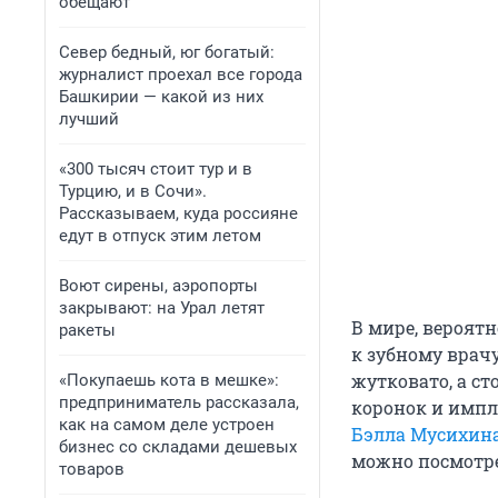
обещают
Север бедный, юг богатый:
журналист проехал все города
Башкирии — какой из них
лучший
«300 тысяч стоит тур и в
Турцию, и в Сочи».
Рассказываем, куда россияне
едут в отпуск этим летом
Воют сирены, аэропорты
закрывают: на Урал летят
В мире, вероятн
ракеты
к зубному врачу
жутковато, а ст
«Покупаешь кота в мешке»:
предприниматель рассказала,
коронок и импла
как на самом деле устроен
Бэлла Мусихин
бизнес со складами дешевых
можно посмотре
товаров