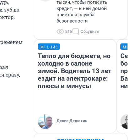
удь,
тысяч, чтобы погасить
кредит, — к ней домой
и зуб до
приехала служба
октор.
безопасности
216
Обсудить
временем
МНЕНИЕ
МНЕНИ
Тепло для бюджета, но
Север
холодно в салоне
богат
рая
зимой. Водитель 13 лет
проех
я сразу,
ездит на электрокаре:
Башки
плюсы и минусы
них л
Денис Дедюхин