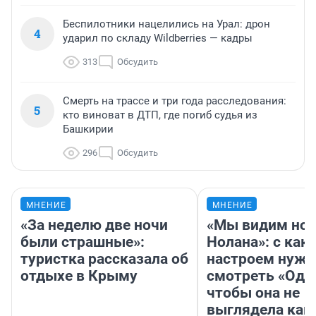
Беспилотники нацелились на Урал: дрон
4
ударил по складу Wildberries — кадры
313
Обсудить
Смерть на трассе и три года расследования:
5
кто виноват в ДТП, где погиб судья из
Башкирии
296
Обсудить
МНЕНИЕ
МНЕНИЕ
«За неделю две ночи
«Мы видим нов
были страшные»:
Нолана»: с как
туристка рассказала об
настроем нужн
отдыхе в Крыму
смотреть «Оди
чтобы она не
выглядела как