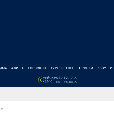
АММА
АФИША
ГОРОСКОП
КУРСЫ ВАЛЮТ
ПРОБКИ
ZODY
И
USD 82,17
СЕЙЧАС
+26°C
EUR 94,84
ТИ