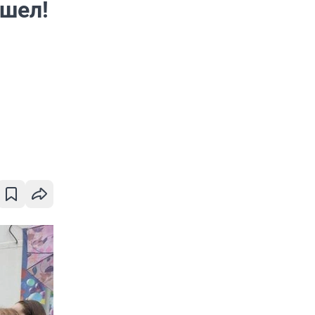
ишел!