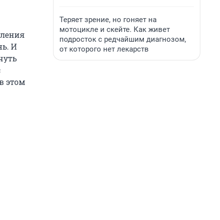
Теряет зрение, но гоняет на
мотоцикле и скейте. Как живет
вления
подросток с редчайшим диагнозом,
ь. И
от которого нет лекарств
-чуть
с
в этом