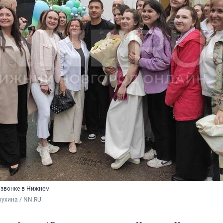
 звонке в Нижнем
ухина / NN.RU