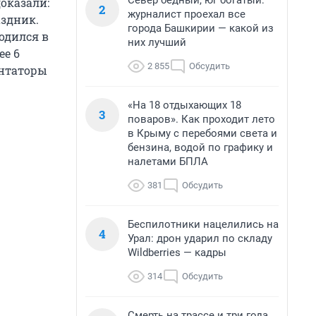
Север бедный, юг богатый:
оказали:
2
журналист проехал все
аздник.
города Башкирии — какой из
одился в
них лучший
ее 6
2 855
Обсудить
ентаторы
«На 18 отдыхающих 18
3
поваров». Как проходит лето
в Крыму с перебоями света и
бензина, водой по графику и
налетами БПЛА
381
Обсудить
Беспилотники нацелились на
4
Урал: дрон ударил по складу
Wildberries — кадры
314
Обсудить
Смерть на трассе и три года