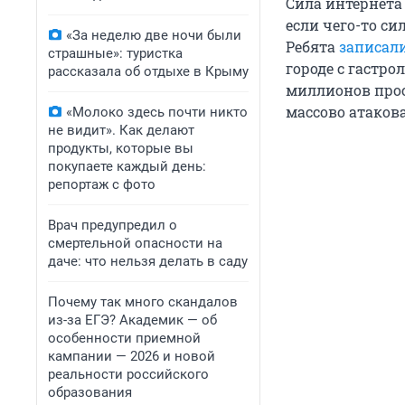
Сила интернета
если чего-то си
«За неделю две ночи были
Ребята
записал
страшные»: туристка
городе с гастро
рассказала об отдыхе в Крыму
миллионов прос
массово атаков
«Молоко здесь почти никто
не видит». Как делают
продукты, которые вы
покупаете каждый день:
репортаж с фото
Врач предупредил о
смертельной опасности на
даче: что нельзя делать в саду
Почему так много скандалов
из-за ЕГЭ? Академик — об
особенности приемной
кампании — 2026 и новой
реальности российского
образования