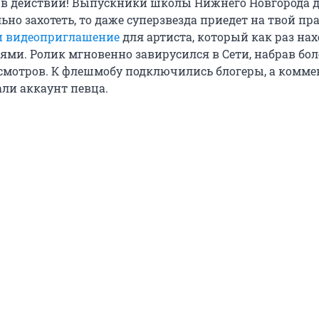
 в действии! Выпускники школы Нижнего Новгорода д
льно захотеть, то даже суперзвезда приедет на твой пр
и видеоприглашение
для артиста, который как раз нах
лями. Ролик мгновенно завирусился в Сети, набрав бол
мотров. К флешмобу подключились блогеры, а комм
али аккаунт певца.