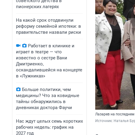
советского детства в
пионерских лагерях
На какой срок отодвинули
реформу семейной ипотеки: в
правительстве назвали риски
Работает в клинике и
играет в театре — что
известно о сестре Вани
Дмитриенко,
оскандалившейся на концерте
в «Лужниках»
Больше политики, чем
медицины? Что за ковидные
тайны обнаружились в
дневниках доктора Фаучи
Лазарев на последнем
Нас ждут целых семь коротких
Источник: 
Наталья Бур
рабочих недель: график на
2027 год