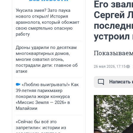
Его звал
Укусила змея? Зато паука
Сергей Л
нового открыл! История
арахнолога, который обожает
последн
свою смертельно опасную
устроил
работу
Дроны ударили по десяткам
Показываем
многоквартирных домов,
многие охватил огонь,
пострадали дети: главное об
26 мая 2026, 17:15
атаке
Написать
«Люблю выигрывать!» Как
39-летняя парикмахер
покорила жюри конкурса
«Миссис Земля — 2026» в
Малайзии
«Сейчас бы всё это
запретили»: истории из