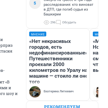
5
расследования: кто виноват
в ДТП, где погиб судья из
Башкирии
296
Обсудить
МНЕНИЕ
МНЕНИ
 и
«Нет некрасивых
«Мы в
юрприз
городов, есть
Нолан
стасия
недофинансированные».
настр
Путешественники
смотр
проехали 2000
чтобы
километров по Уралу на
выгля
ов-
машине — стоило ли оно
того
ит «В
лями и
Екатерина Литкевич
ого шоу и
РЕКОМЕНДУЕМ