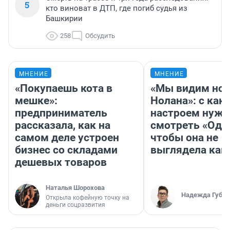
5
кто виноват в ДТП, где погиб судья из
Башкирии
258
Обсудить
МНЕНИЕ
МНЕНИЕ
«Покупаешь кота в
«Мы видим нов
мешке»:
Нолана»: с как
предприниматель
настроем нужн
рассказала, как на
смотреть «Оди
самом деле устроен
чтобы она не
бизнес со складами
выглядела как
дешевых товаров
Наталья Шорохова
Надежда Губар
Открыла кофейную точку на
деньги соцразвития