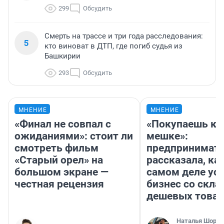
299
Обсудить
Смерть на трассе и три года расследования:
5
кто виноват в ДТП, где погиб судья из
Башкирии
293
Обсудить
МНЕНИЕ
МНЕНИЕ
«Финал не совпал с
«Покупаешь ко
ожиданиями»: стоит ли
мешке»:
смотреть фильм
предпринимат
«Старый орел» на
рассказала, как
большом экране —
самом деле ус
честная рецензия
бизнес со скл
дешевых това
Наталья Шорох