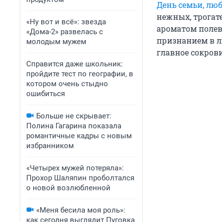
День семьи, лю
нежных, трогат
«Ну вот и всё»: звезда
ароматом полев
«Дома-2» развелась с
признанием в л
молодым мужем
главное сокров
Справится даже школьник:
пройдите тест по географии, в
котором очень стыдно
ошибиться
Больше не скрывает:
Полина Гагарина показала
романтичные кадры с новым
избранником
«Четырех мужей потеряла»:
Прохор Шаляпин проболтался
о новой возлюбленной
«Меня бесила моя роль»:
как сегодня выглядит Пуговка