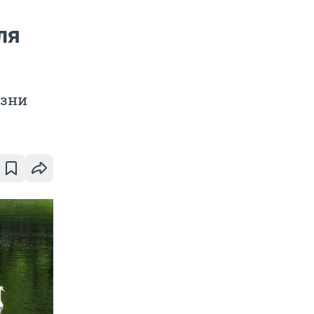
ля
изни