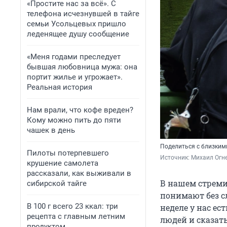
«Простите нас за всё». С
телефона исчезнувшей в тайге
семьи Усольцевых пришло
леденящее душу сообщение
«Меня годами преследует
бывшая любовница мужа: она
портит жилье и угрожает».
Реальная история
Нам врали, что кофе вреден?
Кому можно пить до пяти
чашек в день
Поделиться с близким
Пилоты потерпевшего
Источник: 
Михаил Огн
крушение самолета
рассказали, как выживали в
В нашем стремит
сибирской тайге
понимают без сл
В 100 г всего 23 ккал: три
неделе у нас ес
рецепта с главным летним
людей и сказать
продуктом