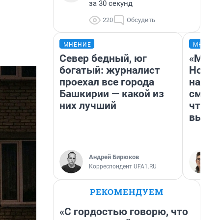
за 30 секунд
220
Обсудить
МНЕНИЕ
МНЕНИ
Север бедный, юг
«Мы в
богатый: журналист
Нолан
проехал все города
настр
Башкирии — какой из
смотр
них лучший
чтобы
выгля
Андрей Бирюков
Корреспондент UFA1.RU
РЕКОМЕНДУЕМ
«С гордостью говорю, что