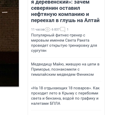
я деревенский»: зачем
северянин оставил
нефтяную компанию и
переехал в глушь на Алтай
11 часов
6 837
1
Популярный фитнес-тренер с
мировым именем Света Ракета
проведет открытую тренировку для
сургутян
Медведицу Майю, жившую на цепи в
Приморье, познакомили с
гималайским медведем Фиником
«На 18 отдыхающих 18 поваров». Как
проходит лето в Крыму с перебоями
света и бензина, водой по графику и
налетами БПЛА