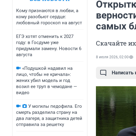
Открытк
Кому признаются в любви, а
верност
кому разобьют сердце:
любовный гороскоп на август
самых б
ЕГЭ хотят отменить к 2027
Скачайте и
году: в Госдуме уже
придумали замену. Новости 6
августа
8 июля 2026, 02:00
«Подушкой надавил на
Написать
лицо, чтобы не кричала»:
жених убил модель и год
возил ее труп в чемодане —
видео
У могилы педофила. Его
смерть разделила страну на
два лагеря, а защитника детей
отправила за решетку