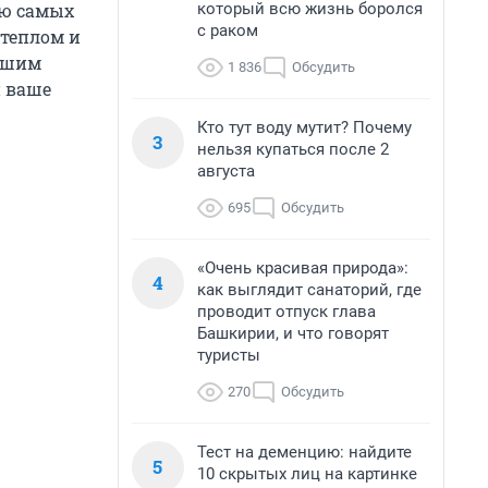
который всю жизнь боролся
ию самых
с раком
 теплом и
вашим
1 836
Обсудить
и ваше
Кто тут воду мутит? Почему
3
нельзя купаться после 2
августа
695
Обсудить
«Очень красивая природа»:
4
как выглядит санаторий, где
проводит отпуск глава
Башкирии, и что говорят
туристы
270
Обсудить
Тест на деменцию: найдите
5
10 скрытых лиц на картинке