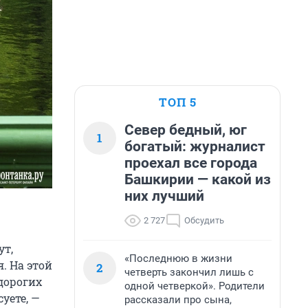
ТОП 5
Север бедный, юг
1
богатый: журналист
проехал все города
Башкирии — какой из
них лучший
2 727
Обсудить
ут,
«Последнюю в жизни
я. На этой
2
четверть закончил лишь с
 дорогих
одной четверкой». Родители
уете, —
рассказали про сына,