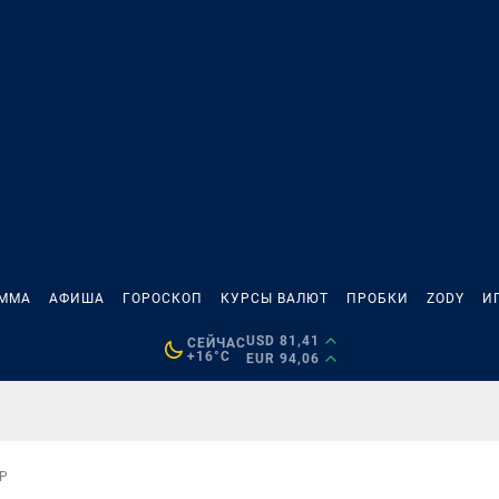
АММА
АФИША
ГОРОСКОП
КУРСЫ ВАЛЮТ
ПРОБКИ
ZODY
И
USD 81,41
СЕЙЧАС
+16°C
EUR 94,06
Р