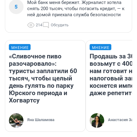
Мой банк меня бережет. Журналист хотела
5
снять 200 тысяч, чтобы погасить кредит, — к
ней домой приехала служба безопасности
214
Обсудить
МНЕНИЕ
МНЕНИЕ
«Сливочное пиво
Продашь за 300
разочаровало»:
возьмут с 4000
туристы заплатили 60
нам готовит н
тысяч, чтобы целый
налоговый зако
день гулять по парку
коснется импор
Юрского периода и
даже репетито
Хогвартсу
Яна Шаламова
Анастасия Зав