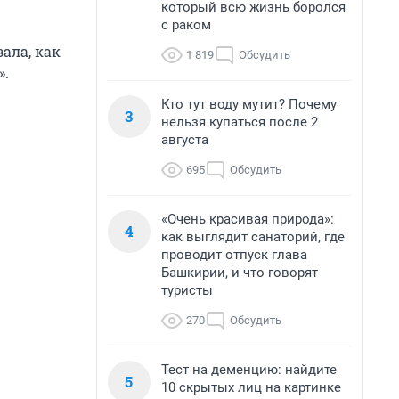
который всю жизнь боролся
с раком
ала, как
1 819
Обсудить
».
Кто тут воду мутит? Почему
3
нельзя купаться после 2
августа
695
Обсудить
«Очень красивая природа»:
4
как выглядит санаторий, где
проводит отпуск глава
Башкирии, и что говорят
туристы
270
Обсудить
Тест на деменцию: найдите
5
10 скрытых лиц на картинке