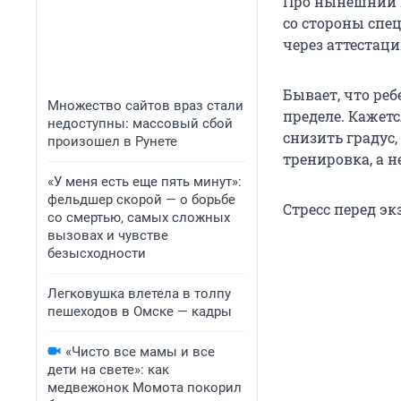
Про нынешний 
со стороны спец
через аттестаци
Бывает, что реб
Множество сайтов враз стали
пределе. Кажетс
недоступны: массовый сбой
снизить градус,
произошел в Рунете
тренировка, а н
«У меня есть еще пять минут»:
фельдшер скорой — о борьбе
Стресс перед эк
со смертью, самых сложных
вызовах и чувстве
безысходности
Легковушка влетела в толпу
пешеходов в Омске — кадры
«Чисто все мамы и все
дети на свете»: как
медвежонок Момота покорил