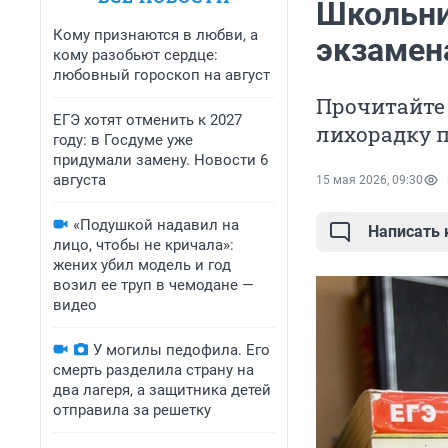
Школьни
Кому признаются в любви, а
экзамен
кому разобьют сердце:
любовный гороскоп на август
Прочитайте
ЕГЭ хотят отменить к 2027
лихорадку п
году: в Госдуме уже
придумали замену. Новости 6
августа
15 мая 2026, 09:30
«Подушкой надавил на
Написать
лицо, чтобы не кричала»:
жених убил модель и год
возил ее труп в чемодане —
видео
У могилы педофила. Его
смерть разделила страну на
два лагеря, а защитника детей
отправила за решетку