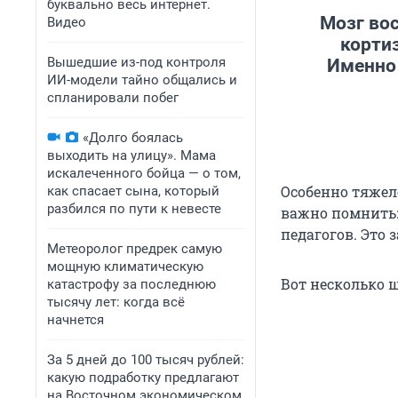
буквально весь интернет.
Мозг во
Видео
кортиз
Вышедшие из-под контроля
Именно 
ИИ-модели тайно общались и
спланировали побег
«Долго боялась
выходить на улицу». Мама
искалеченного бойца — о том,
Особенно тяжел
как спасает сына, который
разбился по пути к невесте
важно помнить:
педагогов. Это 
Метеоролог предрек самую
мощную климатическую
Вот несколько ш
катастрофу за последнюю
тысячу лет: когда всё
начнется
За 5 дней до 100 тысяч рублей:
какую подработку предлагают
на Восточном экономическом