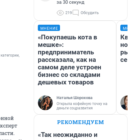
за 30 секунд
219
Обсудить
МНЕНИЕ
МНЕНИ
«Покупаешь кота в
Кварт
мешке»:
но де
предприниматель
рынок
 категории,
рассказала, как на
сейча
самом деле устроен
бизнес со складами
дешевых товаров
Наталья Шорохова
Открыла кофейную точку на
деньги соцразвития
онной
РЕКОМЕНДУЕМ
эксперт
ласти.
«Так неожиданно и