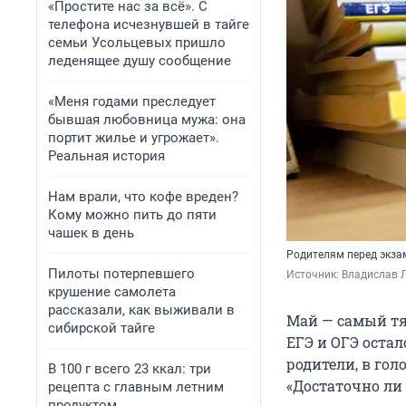
«Простите нас за всё». С
телефона исчезнувшей в тайге
семьи Усольцевых пришло
леденящее душу сообщение
«Меня годами преследует
бывшая любовница мужа: она
портит жилье и угрожает».
Реальная история
Нам врали, что кофе вреден?
Кому можно пить до пяти
чашек в день
Родителям перед экза
Пилоты потерпевшего
Источник: 
Владислав Л
крушение самолета
рассказали, как выживали в
Май — самый тя
сибирской тайге
ЕГЭ и ОГЭ остал
родители, в гол
В 100 г всего 23 ккал: три
«Достаточно ли 
рецепта с главным летним
продуктом