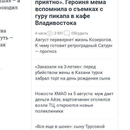
ышке — и
приятно». Героиня мема
проходил
вспомнила о съемках с
гуру пикапа в кафе
Владивостока
 на
4 часа
2 931
Обсудить
путь —
Август перевернет жизнь Козерогов.
как
К чему готовит ретроградный Сатурн
— прогноз
«Заказали на 3-летие»: перед
.
убийством жены в Казани турок
забрал торт на день рождения сына
Новости ХМАО за 5 августа: муж дает
деньги Айзе, вартовчанин оголился
возле ТЦ, откроются новые
поликлиники
«Все еще в шоке»: сыну Трусовой