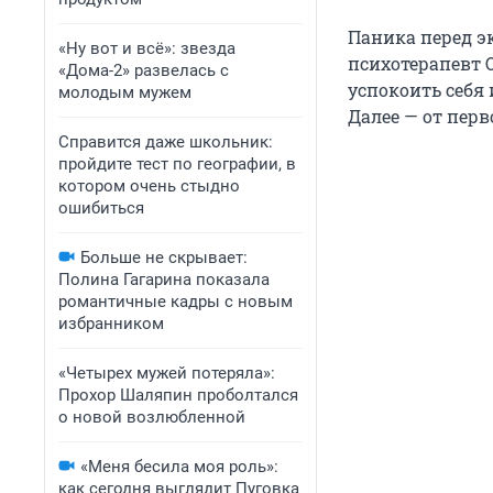
Паника перед эк
«Ну вот и всё»: звезда
психотерапевт 
«Дома-2» развелась с
успокоить себя
молодым мужем
Далее — от перв
Справится даже школьник:
пройдите тест по географии, в
котором очень стыдно
ошибиться
Больше не скрывает:
Полина Гагарина показала
романтичные кадры с новым
избранником
«Четырех мужей потеряла»:
Прохор Шаляпин проболтался
о новой возлюбленной
«Меня бесила моя роль»:
как сегодня выглядит Пуговка