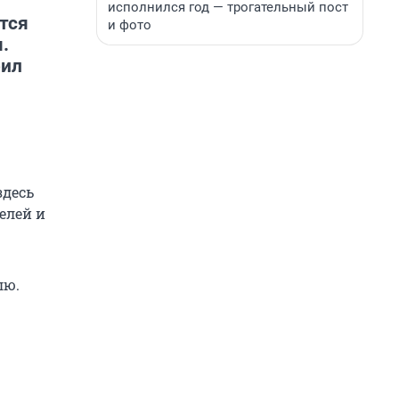
исполнился год — трогательный пост
тся
и фото
.
рил
здесь
елей и
лю.