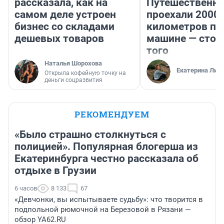
рассказала, как на
Путешественн
самом деле устроен
проехали 2000
бизнес со складами
километров по 
дешевых товаров
машине — стои
того
Наталья Шорохова
Екатерина Лит
Открыла кофейную точку на
деньги соцразвития
РЕКОМЕНДУЕМ
«Было страшно столкнуться с
полицией». Популярная блогерша из
Екатеринбурга честно рассказала об
отдыхе в Грузии
6 часов
8 133
67
«Девчонки, вы испытываете судьбу»: что творится в
подпольной рюмочной на Березовой в Рязани —
обзор YA62.RU