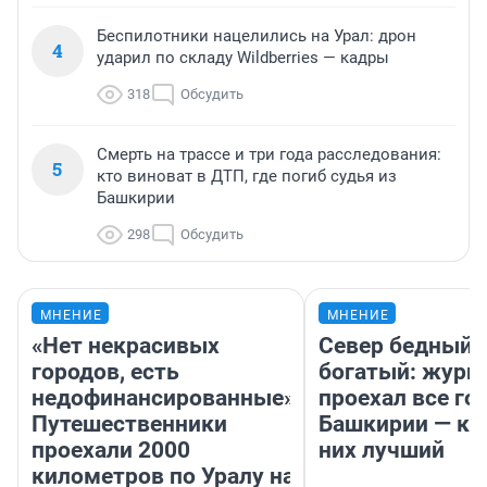
Беспилотники нацелились на Урал: дрон
4
ударил по складу Wildberries — кадры
318
Обсудить
Смерть на трассе и три года расследования:
5
кто виноват в ДТП, где погиб судья из
Башкирии
298
Обсудить
МНЕНИЕ
МНЕНИЕ
«Нет некрасивых
Север бедный,
городов, есть
богатый: журн
недофинансированные».
проехал все го
Путешественники
Башкирии — ка
проехали 2000
них лучший
километров по Уралу на