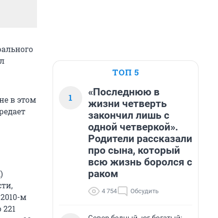
рального
ил
ТОП 5
«Последнюю в
1
не в этом
жизни четверть
редает
закончил лишь с
одной четверкой».
Родители рассказали
про сына, который
всю жизнь боролся с
раком
)
сти,
4 754
Обсудить
2010-м
 221