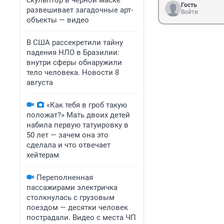
скульптор в черной маске
Гость
развешивает загадочные арт-
Войти
объекты — видео
В США рассекретили тайну
падения НЛО в Бразилии:
внутри сферы обнаружили
тело человека. Новости 8
августа
«Как тебя в гроб такую
положат?» Мать двоих детей
набила первую татуировку в
50 лет — зачем она это
сделала и что отвечает
хейтерам
Переполненная
пассажирами электричка
столкнулась с грузовым
поездом — десятки человек
пострадали. Видео с места ЧП