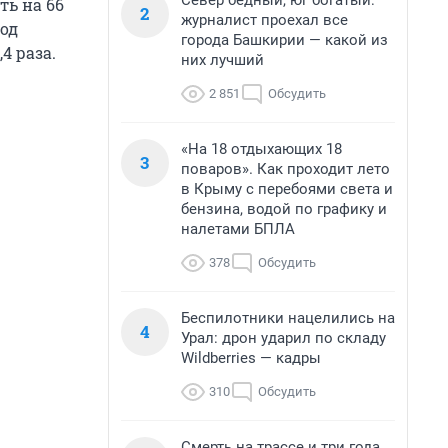
Север бедный, юг богатый:
ть на 66
2
журналист проехал все
год
города Башкирии — какой из
4 раза.
них лучший
2 851
Обсудить
«На 18 отдыхающих 18
3
поваров». Как проходит лето
в Крыму с перебоями света и
бензина, водой по графику и
налетами БПЛА
378
Обсудить
Беспилотники нацелились на
4
Урал: дрон ударил по складу
Wildberries — кадры
310
Обсудить
Смерть на трассе и три года