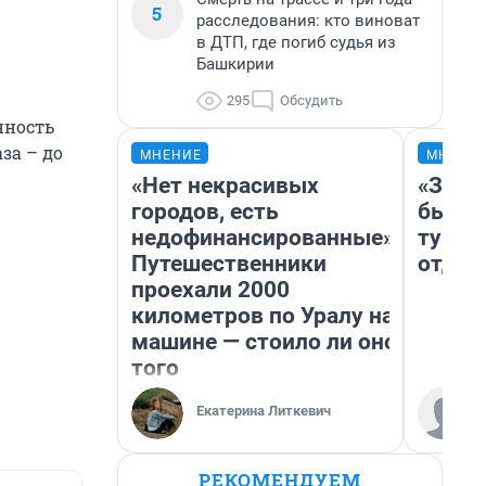
5
расследования: кто виноват
в ДТП, где погиб судья из
Башкирии
295
Обсудить
нность
за – до
МНЕНИЕ
МНЕНИ
«Нет некрасивых
«За н
городов, есть
были 
недофинансированные».
турис
Путешественники
отдых
проехали 2000
километров по Уралу на
машине — стоило ли оно
того
Екатерина Литкевич
РЕКОМЕНДУЕМ