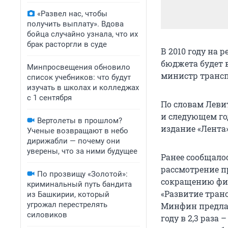
«Развел нас, чтобы
получить выплату». Вдова
бойца случайно узнала, что их
брак расторгли в суде
В 2010 году на 
бюджета будет 
Минпросвещения обновило
министр трансп
список учебников: что будут
изучать в школах и колледжах
с 1 сентября
По словам Левит
и следующем год
Вертолеты в прошлом?
издание «Лента»
Ученые возвращают в небо
дирижабли — почему они
уверены, что за ними будущее
Ранее сообщало
рассмотрение п
По прозвищу «Золотой»:
сокращению фи
криминальный путь бандита
«Развитие транс
из Башкирии, который
угрожал перестрелять
Минфин предлаг
силовиков
году в 2,3 раза