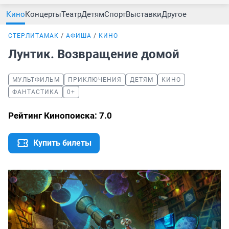
Кино
Концерты
Театр
Детям
Спорт
Выставки
Другое
СТЕРЛИТАМАК
АФИША
КИНО
Лунтик. Возвращение домой
МУЛЬТФИЛЬМ
ПРИКЛЮЧЕНИЯ
ДЕТЯМ
КИНО
ФАНТАСТИКА
0+
Рейтинг Кинопоиска: 7.0
Купить билеты