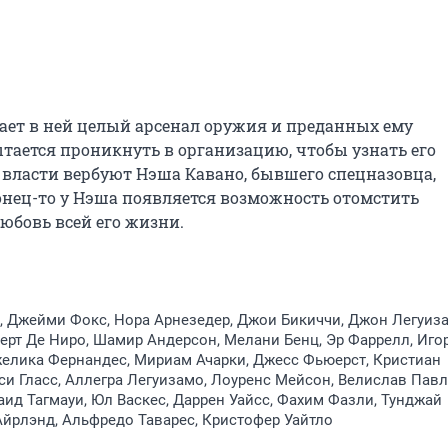
ает в ней целый арсенал оружия и преданных ему 
тается проникнуть в организацию, чтобы узнать его 
власти вербуют Нэша Кавано, бывшего спецназовца, 
нец-то у Нэша появляется возможность отомстить 
любовь всей его жизни.
, Джейми Фокс, Нора Арнезедер, Джои Бикиччи, Джон Легуиз
берт Де Ниро, Шамир Андерсон, Мелани Бенц, Эр Фаррелл, Иго
желика Фернандес, Мириам Ачарки, Джесс Фьюерст, Кристиан
и Гласс, Аллегра Легуизамо, Лоуренс Мейсон, Велислав Павл
аид Тагмауи, Юл Васкес, Даррен Уайсс, Фахим Фазли, Тунджай
йрлэнд, Альфредо Таварес, Кристофер Уайтло