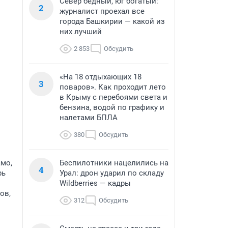
Север бедный, юг богатый:
2
журналист проехал все
города Башкирии — какой из
них лучший
2 853
Обсудить
«На 18 отдыхающих 18
3
поваров». Как проходит лето
в Крыму с перебоями света и
бензина, водой по графику и
налетами БПЛА
380
Обсудить
амо,
Беспилотники нацелились на
4
рь
Урал: дрон ударил по складу
Wildberries — кадры
ов,
312
Обсудить