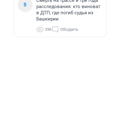
Смерть на трассе и три года
5
расследования: кто виноват
в ДТП, где погиб судья из
Башкирии
296
Обсудить