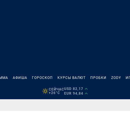
АММА
АФИША
ГОРОСКОП
КУРСЫ ВАЛЮТ
ПРОБКИ
ZODY
И
USD 82,17
СЕЙЧАС
+26°C
EUR 94,84