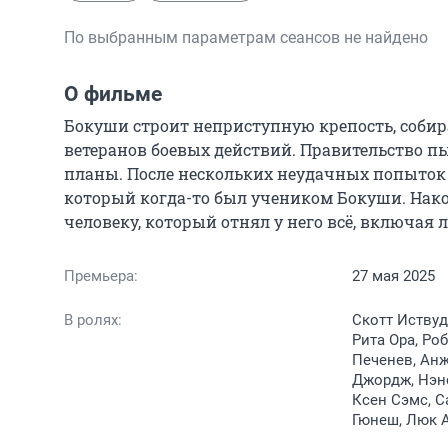
По выбранным параметрам сеансов не найдено
О фильме
Бокуши строит неприступную крепость, собир
ветеранов боевых действий. Правительство пы
планы. После нескольких неудачных попыток 
который когда-то был учеником Бокуши. Нако
человеку, который отнял у него всё, включая 
Премьера:
27 мая 2025
В ролях:
Скотт Иствуд
Рита Ора, Ро
Печенев, Ан
Джордж, Нэнс
Ксен Сэмс, С
Гюнеш, Люк А