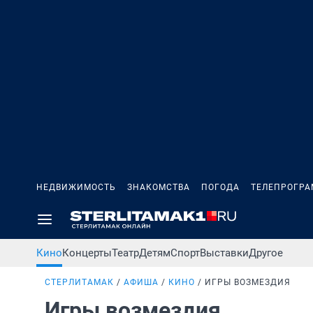
НЕДВИЖИМОСТЬ
ЗНАКОМСТВА
ПОГОДА
ТЕЛЕПРОГР
Кино
Концерты
Театр
Детям
Спорт
Выставки
Другое
СТЕРЛИТАМАК
АФИША
КИНО
ИГРЫ ВОЗМЕЗДИЯ
Игры возмездия