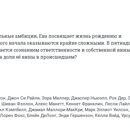
льные амбиции, Ева посвящает жизнь рождению и 
ого начала оказываются крайне сложными. В пятнадц
ается сознанием ответственности и собственной вины.
ва доля её вины в происшедшем?
он, Джон Си Райли, Эзра Миллер, Джаспер Ньюэлл, Рок Дер,
 Шиван Фэллон, Алекс Манетт, Кеннет Франклин, Лесли Лайл
кл Кэмпбелл, Джамал Маллори-МакКри, Марк Эллиот Уилсон,
Лорен Фокс, Блейк ДеЛонг, Энди Гершензон, Келли Вэйд, Урс