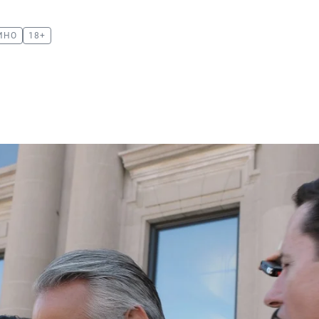
ИНО
18+