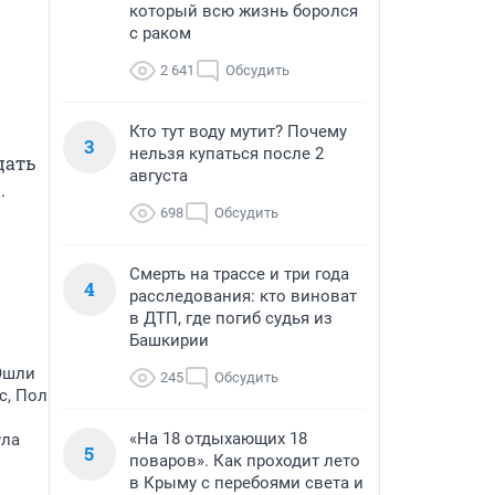
который всю жизнь боролся
с раком
2 641
Обсудить
Кто тут воду мутит? Почему
3
нельзя купаться после 2
ать 
августа
 
698
Обсудить
Смерть на трассе и три года
4
расследования: кто виноват
в ДТП, где погиб судья из
Башкирии
 Эшли
245
Обсудить
с, Пол
«На 18 отдыхающих 18
ула
5
поваров». Как проходит лето
в Крыму с перебоями света и