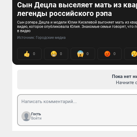
Сын Децла выселяет мать из квар
легенды российского рэпа
Сын рэпера Децла и модели Юлии Киселевой выгоняет мать из квар
видео, которое опубликовала Юлия. Знакомые семьи говорят, что 
в видео
Источник: 
Городские медиа
0
0
0
0
Пока нет н
Начните 
Гость
Войти