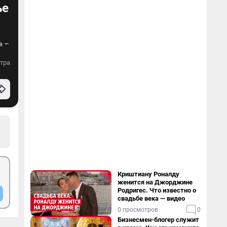
ье
а —
тра
Криштиану Роналду
женится на Джорджине
Родригес. Что известно о
свадьбе века — видео
0 просмотров
0
Бизнесмен-блогер служит