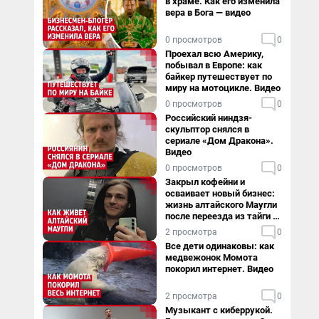
в храме. Как его изменила
вера в Бога — видео
0 просмотров
0
Проехал всю Америку,
побывал в Европе: как
байкер путешествует по
миру на мотоцикле. Видео
0 просмотров
0
Российский ниндзя-
скульптор снялся в
сериале «Дом Дракона».
Видео
0 просмотров
0
Закрыл кофейни и
осваивает новый бизнес:
жизнь алтайского Маугли
после переезда из тайги в
столицу
2 просмотра
0
Все дети одинаковы: как
медвежонок Момота
покорил интернет. Видео
2 просмотра
0
Музыкант с киберрукой.