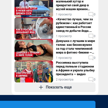
маленький хутор и
превратил свой двор в
музей машин времен
СССР. Видео
1 просмотр
0
«Качество лучше, чем за
рубежом»: как работает
единственный в России
завод по добыче йода.
Видео
1 просмотр
0
Девушка с лучшим в мире
телом: как бизнесвумен
за год стала чемпионкой
мира в фитнес-бикини —
видео
1 просмотр
0
Россиянка выступила
перед полным стадионом
в Африке и украла улыбку
президента — видео
2 просмотра
0
Показать еще