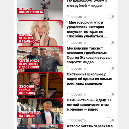
Его конечность стоит 3
млн рублей — видео
1 просмотр
0
«Мне говорили, что я
уродливая». История
девушки, которая не
способна улыбаться.
Видео
1 просмотр
0
Московский таксист
оказался «двойником»
Сергея Жукова и взорвал
соцсети: видео
1 просмотр
0
Охотник на школьниц:
видео об одном из самых
жестоких маньяков
1 просмотр
0
Самый стильный дед! 77-
летний заводчанин стал
моделью — видео
1 просмотр
0
Автолюбитель переехал в