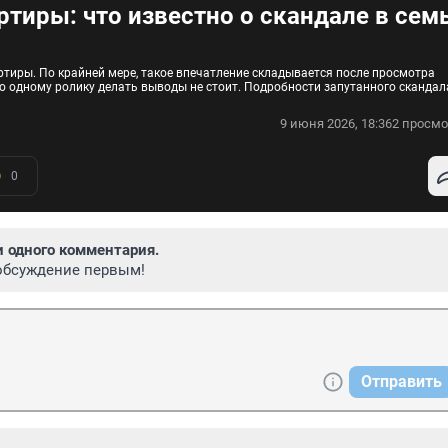
тиры: что известно о скандале в сем
тиры. По крайней мере, такое впечатление складывается после просмотра
по одному ролику делать выводы не стоит. Подробности запутанного скандал
9 июня 2026, 18:36
2 просмо
0
и одного комментария.
обсуждение первым!
Отправить