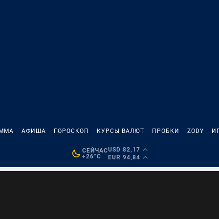
АММА
АФИША
ГОРОСКОП
КУРСЫ ВАЛЮТ
ПРОБКИ
ZODY
И
USD 82,17
СЕЙЧАС
+26°C
EUR 94,84