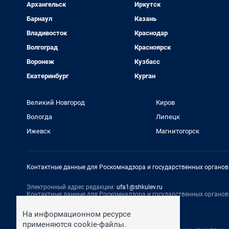
Архангельск
Иркутск
Барнаул
Казань
Владивосток
Краснодар
Волгоград
Красноярск
Воронеж
Кузбасс
Екатеринбург
Курган
Великий Новгород
Киров
Вологда
Липецк
Ижевск
Магнитогорск
Контактные данные для Роскомнадзора и государственных органов
Электронный адрес редакции:
ufa1@shkulev.ru
Контактные данные для Роскомнадзора и государственных органов
Техподдержка:
help@shkulev.ru
На информационном ресурсе
По вопросам коммерческого сотрудничества:
применяются cookie-файлы.