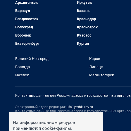
Архангельск
Иркутск
Барнаул
Казань
Владивосток
Краснодар
Волгоград
Красноярск
Воронеж
Кузбасс
Екатеринбург
Курган
Великий Новгород
Киров
Вологда
Липецк
Ижевск
Магнитогорск
Контактные данные для Роскомнадзора и государственных органов
Электронный адрес редакции:
ufa1@shkulev.ru
Контактные данные для Роскомнадзора и государственных органов
Техподдержка:
help@shkulev.ru
На информационном ресурсе
По вопросам коммерческого сотрудничества:
применяются cookie-файлы.