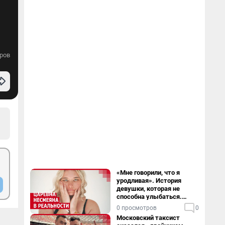
ров
«Мне говорили, что я
уродливая». История
девушки, которая не
способна улыбаться.
Видео
0 просмотров
0
Московский таксист