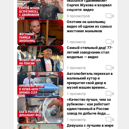
оказался «двойником»
Сергея Жукова и взорвал
соцсети: видео
0 просмотров
0
Охотник на школьниц:
видео об одном из самых
жестоких маньяков
1 просмотр
0
Самый стильный дед! 77-
летний заводчанин стал
моделью — видео
1 просмотр
0
Автолюбитель переехал в
маленький хутор и
превратил свой двор в
музей машин времен
СССР. Видео
1 просмотр
0
«Качество лучше, чем за
рубежом»: как работает
единственный в России
завод по добыче йода.
Видео
1 просмотр
0
Девушка с лучшим в мире