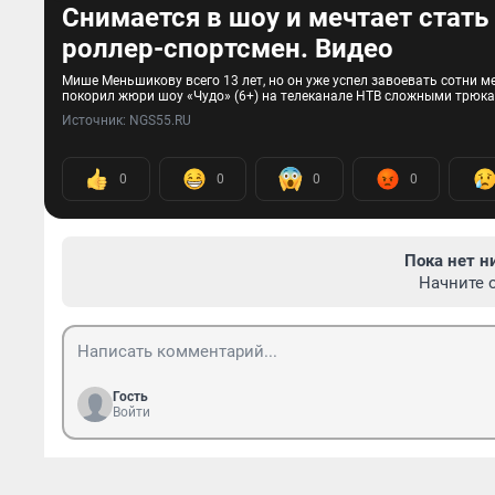
Снимается в шоу и мечтает стать
роллер-спортсмен. Видео
Мише Меньшикову всего 13 лет, но он уже успел завоевать сотни ме
покорил жюри шоу «Чудо» (6+) на телеканале НТВ сложными трюка
Источник: 
NGS55.RU
0
0
0
0
Пока нет н
Начните 
Гость
Войти