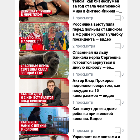
телом: как бизнесвумен
за год стала чемпионкой
мира в фитнес-бикини —
видео
1 просмотр
0
Россиянка выступила
перед полным стадионом
в Африке и украла улыбку
президента — видео
2 просмотра
0
Спасенная на льду
Байкала нерпа Сергеевна
готовится вернуться в
дикую природу — ее
видеоистория
1 просмотр
0
Актер Влад Прохоров
поделился секретом, как
похудел на 15
килограммов — видео
1 просмотр
0
Как живут дети в доме
ребенка при женской
колонии. Видео
1 просмотр
0
Управляет самолетами и