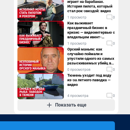
играет на барабанах.
История пилота, который
стал рок-звездой: видео
1 просмотр
0
Как выживает
праздничный бизнес в
кризис — видеоинтервью с
владельцем ивент-
агентства
1 просмотр
0
Орский маньяк: как
случайно поймали и
упустили одного из самых
разыскиваемых убийц в
России. Видео
0 просмотров
0
Тюмень уходит под воду
из-за летного паводка —
видео
4 просмотра
0
Показать еще