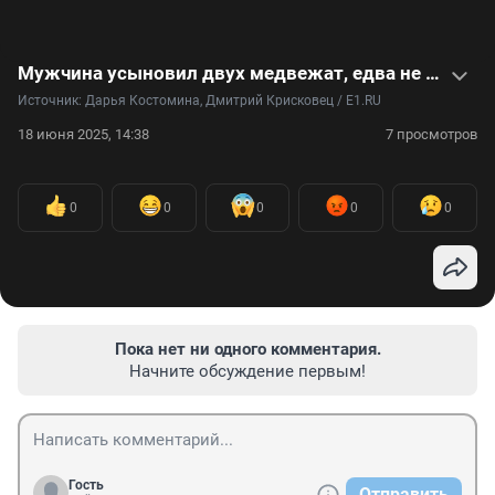
Мужчина усыновил двух медвежат, едва не погибших в лесу: милое видео
Источник: 
Дарья Костомина, Дмитрий Крисковец / E1.RU
18 июня 2025, 14:38
7 просмотров
0
0
0
0
0
Пока нет ни одного комментария.
Начните обсуждение первым!
Гость
Отправить