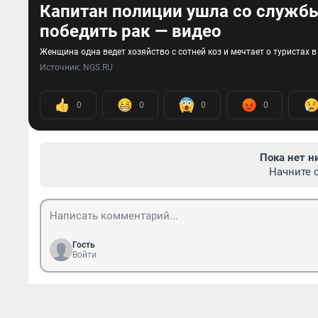
Капитан полиции ушла со службы 
победить рак — видео
Женщина одна ведет хозяйство с сотней коз и мечтает о туристах в
Источник: 
NGS.RU
0
0
0
0
Пока нет н
Начните 
Гость
Войти