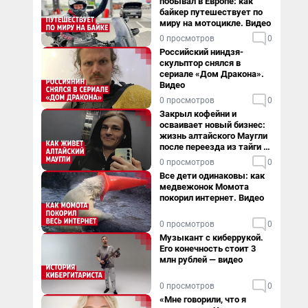
побывал в Европе: как
байкер путешествует по
миру на мотоцикле. Видео
0 просмотров
0
Российский ниндзя-
скульптор снялся в
сериале «Дом Дракона».
Видео
0 просмотров
0
Закрыл кофейни и
осваивает новый бизнес:
жизнь алтайского Маугли
после переезда из тайги в
столицу
0 просмотров
0
Все дети одинаковы: как
медвежонок Момота
покорил интернет. Видео
0 просмотров
0
Музыкант с киберрукой.
Его конечность стоит 3
млн рублей — видео
0 просмотров
0
«Мне говорили, что я