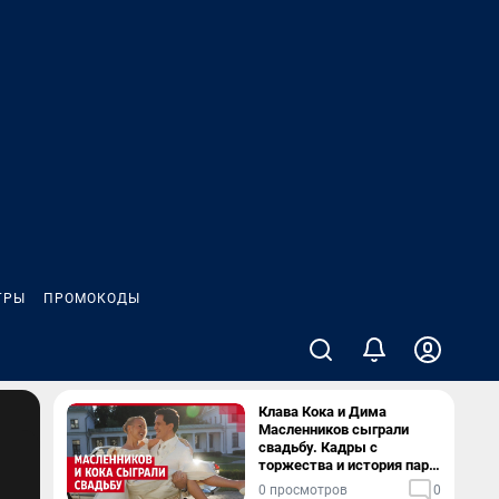
ГРЫ
ПРОМОКОДЫ
Клава Кока и Дима
Масленников сыграли
свадьбу. Кадры с
торжества и история пары
— в видео
0 просмотров
0