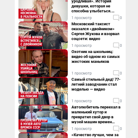
уродливая». История
девушки, которая не
способна улыбаться.
Видео
1 просмотр
0
Московский таксист
оказался «двойником»
Сергея Жукова и взорвал
соцсети: видео
1 просмотр
0
Охотник на школьниц:
видео об одном из самых
жестоких маньяков
1 просмотр
0
Самый стильный дед! 77-
летний заводчанин стал
моделью — видео
1 просмотр
0
Автолюбитель переехал в
маленький хутор и
превратил свой двор в
музей машин времен
СССР. Видео
1 просмотр
0
«Качество лучше, чем за