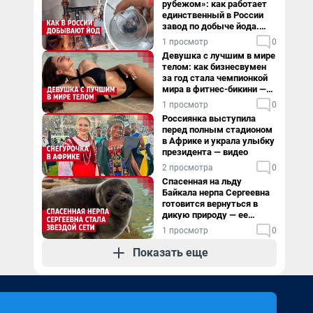
рубежом»: как работает
единственный в России
завод по добыче йода.
Видео
1 просмотр
0
Девушка с лучшим в мире
телом: как бизнесвумен
за год стала чемпионкой
мира в фитнес-бикини —
видео
1 просмотр
0
Россиянка выступила
перед полным стадионом
в Африке и украла улыбку
президента — видео
2 просмотра
0
Спасенная на льду
Байкала нерпа Сергеевна
готовится вернуться в
дикую природу — ее
видеоистория
1 просмотр
0
Показать еще