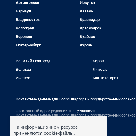
Архангельск
Иркутск
Барнаул
Казань
Владивосток
Краснодар
Волгоград
Красноярск
Воронеж
Кузбасс
Екатеринбург
Курган
Великий Новгород
Киров
Вологда
Липецк
Ижевск
Магнитогорск
Контактные данные для Роскомнадзора и государственных органов
Электронный адрес редакции:
ufa1@shkulev.ru
Контактные данные для Роскомнадзора и государственных органов
Техподдержка:
help@shkulev.ru
На информационном ресурсе
По вопросам коммерческого сотрудничества:
применяются cookie-файлы.