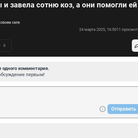
и завела сотню коз, а они помогли ей
 своем селе
24 марта 2025, 16:50
11 просмот
0
и одного комментария.
обсуждение первым!
Отправить