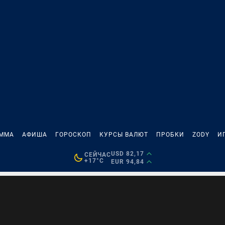
АММА
АФИША
ГОРОСКОП
КУРСЫ ВАЛЮТ
ПРОБКИ
ZODY
И
USD 82,17
СЕЙЧАС
+17°C
EUR 94,84