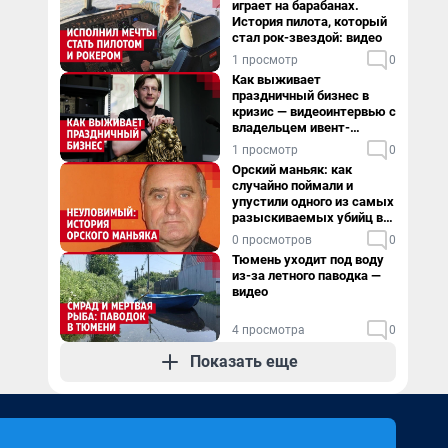
играет на барабанах.
История пилота, который
стал рок-звездой: видео
1 просмотр
0
Как выживает
праздничный бизнес в
кризис — видеоинтервью с
владельцем ивент-
агентства
1 просмотр
0
Орский маньяк: как
случайно поймали и
упустили одного из самых
разыскиваемых убийц в
России. Видео
0 просмотров
0
Тюмень уходит под воду
из-за летного паводка —
видео
4 просмотра
0
Показать еще