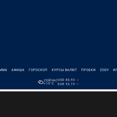
АММА
АФИША
ГОРОСКОП
КУРСЫ ВАЛЮТ
ПРОБКИ
ZODY
И
USD 80,93
СЕЙЧАС
+19°C
EUR 93,19