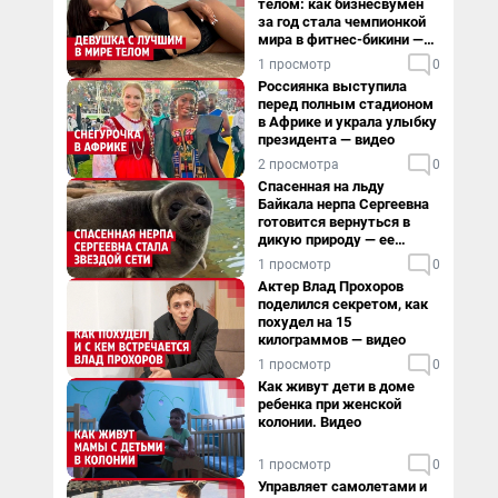
телом: как бизнесвумен
за год стала чемпионкой
мира в фитнес-бикини —
видео
1 просмотр
0
Россиянка выступила
перед полным стадионом
в Африке и украла улыбку
президента — видео
2 просмотра
0
Спасенная на льду
Байкала нерпа Сергеевна
готовится вернуться в
дикую природу — ее
видеоистория
1 просмотр
0
Актер Влад Прохоров
поделился секретом, как
похудел на 15
килограммов — видео
1 просмотр
0
Как живут дети в доме
ребенка при женской
колонии. Видео
1 просмотр
0
Управляет самолетами и