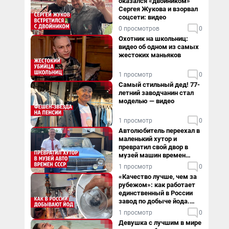
оказался «двойником»
Сергея Жукова и взорвал
соцсети: видео
0 просмотров
0
Охотник на школьниц:
видео об одном из самых
жестоких маньяков
1 просмотр
0
Самый стильный дед! 77-
летний заводчанин стал
моделью — видео
1 просмотр
0
Автолюбитель переехал в
маленький хутор и
превратил свой двор в
музей машин времен
СССР. Видео
1 просмотр
0
«Качество лучше, чем за
рубежом»: как работает
единственный в России
завод по добыче йода.
Видео
1 просмотр
0
Девушка с лучшим в мире