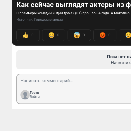
Как сейчас выглядят актеры из 
С премьеры комедии «Один дома» (0+) прошло 34 года. А Маколею 
Источник: 
Городские медиа
0
0
0
0
Пока нет н
Начните 
Гость
Войти