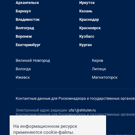
Архангельск
Иркутск
Барнаул
Казань
Владивосток
Краснодар
Волгоград
Красноярск
Воронеж
Кузбасс
Екатеринбург
Курган
Великий Новгород
Киров
Вологда
Липецк
Ижевск
Магнитогорск
Контактные данные для Роскомнадзора и государственных органов
Электронный адрес редакции:
ufa1@shkulev.ru
Контактные данные для Роскомнадзора и государственных органов
Техподдержка:
help@shkulev.ru
На информационном ресурсе
По вопросам коммерческого сотрудничества:
применяются cookie-файлы.