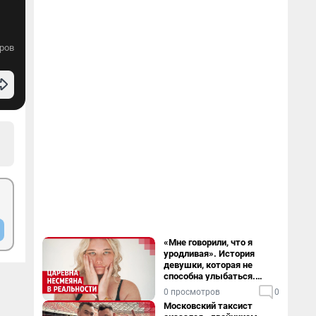
ров
«Мне говорили, что я
уродливая». История
девушки, которая не
способна улыбаться.
Видео
0 просмотров
0
Московский таксист