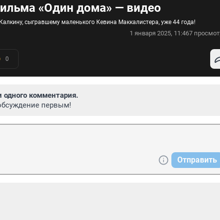
фильма «Один дома» — видео
Калкину, сыгравшему маленького Кевина Маккалистера, уже 44 года!
1 января 2025, 11:46
7 просмот
0
и одного комментария.
обсуждение первым!
Отправить