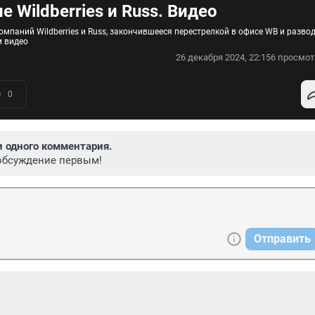
 Wildberries и Russ. Видео
мпаний Wildberries и Russ, закончившееся перестрелкой в офисе WB и разво
м видео
26 декабря 2024, 22:15
6 просмот
0
и одного комментария.
обсуждение первым!
Отправить