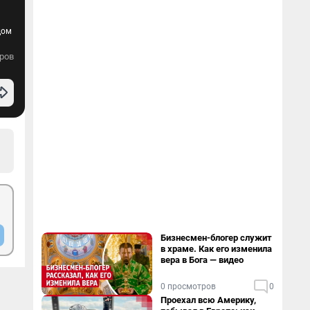
дом
ров
Бизнесмен-блогер служит
в храме. Как его изменила
вера в Бога — видео
0 просмотров
0
Проехал всю Америку,