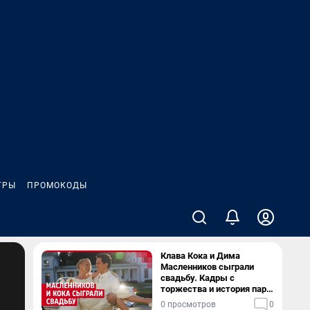
ГРЫ
ПРОМОКОДЫ
Клава Кока и Дима
Масленников сыграли
свадьбу. Кадры с
торжества и история пары
— в видео
0 просмотров
0