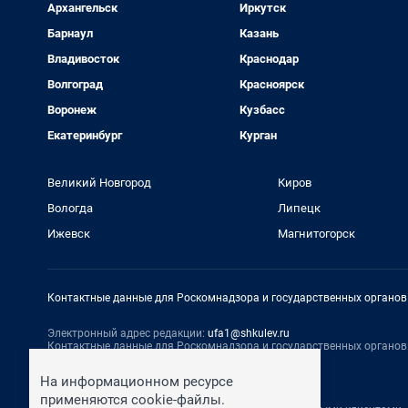
Архангельск
Иркутск
Барнаул
Казань
Владивосток
Краснодар
Волгоград
Красноярск
Воронеж
Кузбасс
Екатеринбург
Курган
Великий Новгород
Киров
Вологда
Липецк
Ижевск
Магнитогорск
Контактные данные для Роскомнадзора и государственных органов
Электронный адрес редакции:
ufa1@shkulev.ru
Контактные данные для Роскомнадзора и государственных органов
Техподдержка:
help@shkulev.ru
На информационном ресурсе
По вопросам коммерческого сотрудничества:
применяются cookie-файлы.