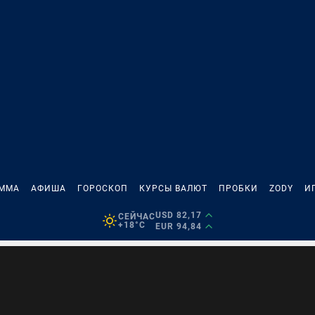
АММА
АФИША
ГОРОСКОП
КУРСЫ ВАЛЮТ
ПРОБКИ
ZODY
И
USD 82,17
СЕЙЧАС
+18°C
EUR 94,84