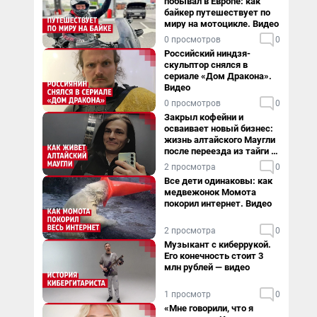
побывал в Европе: как
байкер путешествует по
миру на мотоцикле. Видео
0 просмотров
0
Российский ниндзя-
скульптор снялся в
сериале «Дом Дракона».
Видео
0 просмотров
0
Закрыл кофейни и
осваивает новый бизнес:
жизнь алтайского Маугли
после переезда из тайги в
столицу
2 просмотра
0
Все дети одинаковы: как
медвежонок Момота
покорил интернет. Видео
2 просмотра
0
Музыкант с киберрукой.
Его конечность стоит 3
млн рублей — видео
1 просмотр
0
«Мне говорили, что я