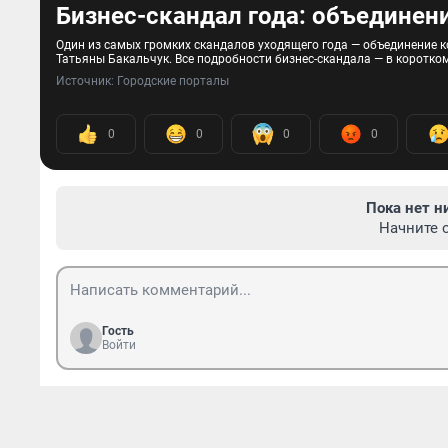
Бизнес-скандал года: объединение
Один из самых громких скандалов уходящего года — объединение ко
Татьяны Бакальчук. Все подробности бизнес-скандала — в коротко
Источник: 
Городские порталы
0
0
0
0
Пока нет н
Начните 
Гость
Войти