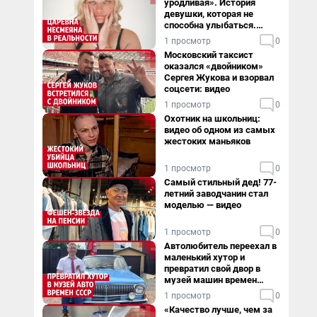
уродливая». История
девушки, которая не
способна улыбаться.
Видео
1 просмотр
0
Московский таксист
оказался «двойником»
Сергея Жукова и взорвал
соцсети: видео
1 просмотр
0
Охотник на школьниц:
видео об одном из самых
жестоких маньяков
1 просмотр
0
Самый стильный дед! 77-
летний заводчанин стал
моделью — видео
1 просмотр
0
Автолюбитель переехал в
маленький хутор и
превратил свой двор в
музей машин времен
СССР. Видео
1 просмотр
0
«Качество лучше, чем за