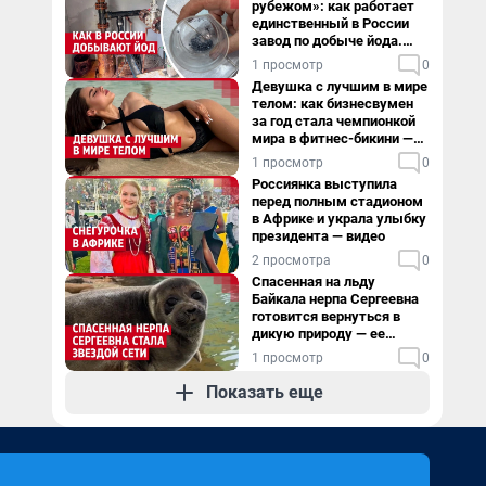
рубежом»: как работает
единственный в России
завод по добыче йода.
Видео
1 просмотр
0
Девушка с лучшим в мире
телом: как бизнесвумен
за год стала чемпионкой
мира в фитнес-бикини —
видео
1 просмотр
0
Россиянка выступила
перед полным стадионом
в Африке и украла улыбку
президента — видео
2 просмотра
0
Спасенная на льду
Байкала нерпа Сергеевна
готовится вернуться в
дикую природу — ее
видеоистория
1 просмотр
0
Показать еще