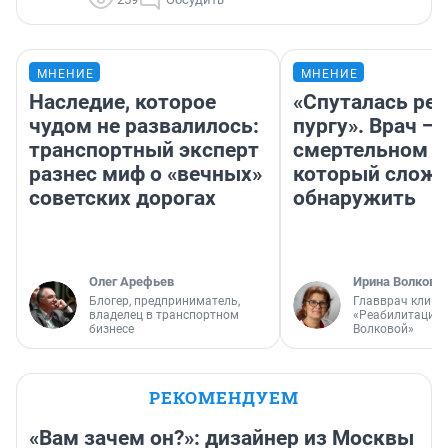
МНЕНИЕ
МНЕНИЕ
Наследие, которое
«Спуталась реч
чудом не развалилось:
пургу». Врач — 
транспортный эксперт
смертельном д
разнес миф о «вечных»
который слож
советских дорогах
обнаружить
Олег Арефьев
Ирина Волкова
Блогер, предприниматель,
Главврач клини
владелец в транспортном
«Реабилитация 
бизнесе
Волковой»
РЕКОМЕНДУЕМ
«Вам зачем он?»: дизайнер из Москвы