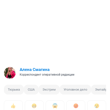
Алена Смагина
Корреспондент оперативной редакции
Тюрьма
США
Экстрим
Уголовное дело
Эмпайр-с