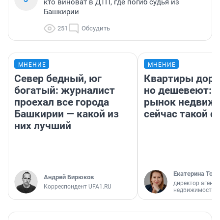
кто виноват в ДТП, где погиб судья из
Башкирии
251
Обсудить
МНЕНИЕ
МНЕНИЕ
Север бедный, юг
Квартиры дор
богатый: журналист
но дешевеют: 
проехал все города
рынок недвиж
Башкирии — какой из
сейчас такой 
них лучший
Екатерина Торо
Андрей Бирюков
директор агентс
Корреспондент UFA1.RU
недвижимости