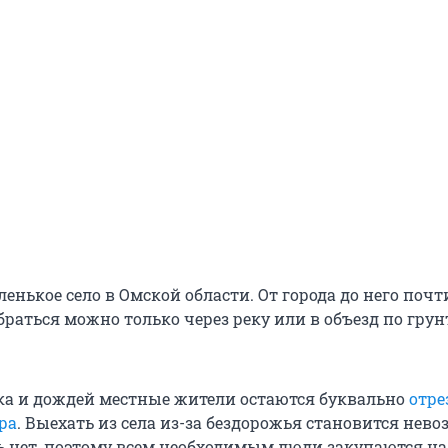
енькое село в Омской области. От города до него почт
браться можно только через реку или в объезд по гру
ка и дождей местные жители остаются буквально
отр
ра
. Выехать из села из-за бездорожья становится нев
ь нет, поэтому всем необходимым люди закупаются на