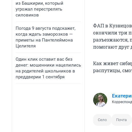
из Башкирии, который
угрожал перестрелять
силовиков
ФАП в Кузнецово
Погода 9 августа подскажет,
окончили три п
когда ждать заморозков —
разъезжаются, п
приметы на Пантелеймона
Целителя
помогают друг 
Один клик оставит вас без
Как живет сибир
денег: мошенники нацелились
распутицы, смо
на родителей школьников в
преддверии 1 сентября
Екатери
Корреспонд
Село
Почта