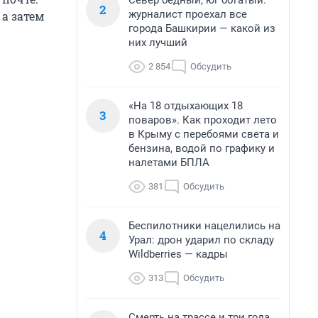
Север бедный, юг богатый:
2
журналист проехал все
 а затем
города Башкирии — какой из
них лучший
2 854
Обсудить
«На 18 отдыхающих 18
3
поваров». Как проходит лето
в Крыму с перебоями света и
бензина, водой по графику и
налетами БПЛА
381
Обсудить
Беспилотники нацелились на
4
Урал: дрон ударил по складу
Wildberries — кадры
313
Обсудить
Смерть на трассе и три года