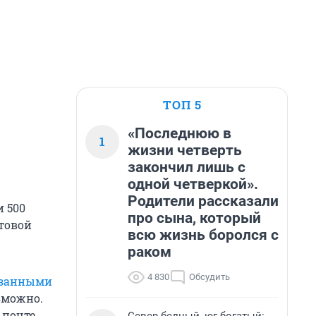
ТОП 5
«Последнюю в
1
жизни четверть
закончил лишь с
одной четверкой».
Родители рассказали
и 500
про сына, который
нтовой
всю жизнь боролся с
раком
4 830
Обсудить
езанными
озможно.
 почте.