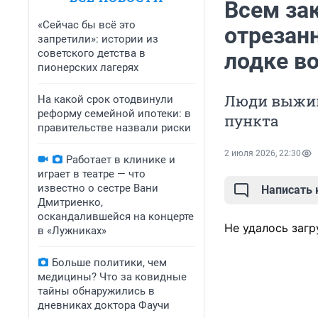
Всем зак
«Сейчас бы всё это
отрезанн
запретили»: истории из
советского детства в
лодке во
пионерских лагерях
Люди выжив
На какой срок отодвинули
реформу семейной ипотеки: в
пункта
правительстве назвали риски
2 июля 2026, 22:30
Работает в клинике и
играет в театре — что
известно о сестре Вани
Написать
Дмитриенко,
оскандалившейся на концерте
Не удалось загр
в «Лужниках»
Больше политики, чем
медицины? Что за ковидные
тайны обнаружились в
дневниках доктора Фаучи