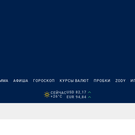
АММА
АФИША
ГОРОСКОП
КУРСЫ ВАЛЮТ
ПРОБКИ
ZODY
И
USD 82,17
СЕЙЧАС
+26°C
EUR 94,84