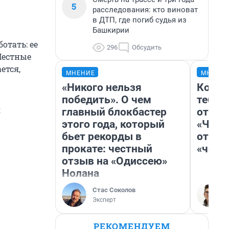
5
расследования: кто виноват
в ДТП, где погиб судья из
Башкирии
отать: ее
296
Обсудить
Местные
ется,
МНЕНИЕ
МНЕНИ
«Никого нельзя
Колоб
победить». О чем
тебя 
я
главный блокбастер
отлож
этого года, который
«Чело
бьет рекорды в
отзыв
прокате: честный
«чело
отзыв на «Одиссею»
Нолана
Стас Соколов
Эксперт
РЕКОМЕНДУЕМ