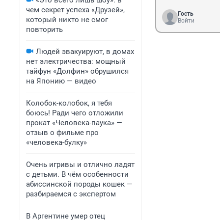
«Это всего лишь шоу»: в
чем секрет успеха «Друзей»,
Гость
который никто не смог
Войти
повторить
Людей эвакуируют, в домах
нет электричества: мощный
тайфун «Долфин» обрушился
на Японию — видео
Колобок-колобок, я тебя
боюсь! Ради чего отложили
прокат «Человека-паука» —
отзыв о фильме про
«человека-булку»
Очень игривы и отлично ладят
с детьми. В чём особенности
абиссинской породы кошек —
разбираемся с экспертом
В Аргентине умер отец